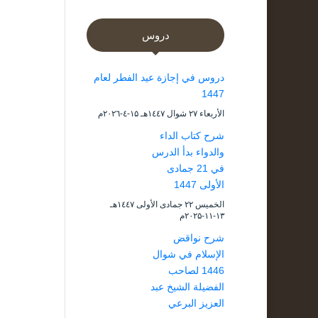
دروس
دروس في إجازة عيد الفطر لعام
1447
الأربعاء ۲۷ شوال ۱٤٤۷هـ ۱۵-٤-۲۰۲٦م
شرح كتاب الداء
والدواء بدأ الدرس
في 21 جمادى
الأولى 1447
الخميس ۲۲ جمادى الأولى ۱٤٤۷هـ
۱۳-۱۱-۲۰۲۵م
شرح نواقض
الإسلام في شوال
1446 لصاحب
الفضيلة الشيخ عبد
العزيز البرعي