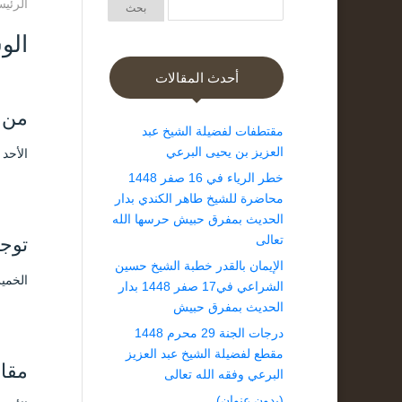
الرئيس
الو
أحدث المقالات
من 
مقتطفات لفضيلة الشيخ عبد
العزيز بن يحيى البرعي
الأحد ۱٦ رمضان ۱٤٤۳ هـ الموافق ۱۷ أبريل ۲۰۲۲ مـ 
خطر الرياء في 16 صفر 1448
محاضرة للشيخ طاهر الكندي بدار
الحديث بمفرق حبيش حرسها الله
تعالى
توجي
الإيمان بالقدر خطبة الشيخ حسين
الخميس ۳ شعبان ۱٤۳۹ هـ الموافق
الشراعي في17 صفر 1448 بدار
الحديث بمفرق حبيش
درجات الجنة 29 محرم 1448
مقطع لفضيلة الشيخ عبد العزيز
مقا
البرعي وفقه الله تعالى
(بدون عنوان)