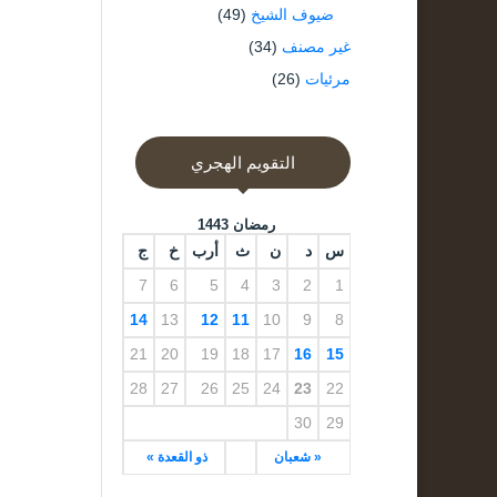
ضيوف الشيخ
(49)
غير مصنف
(34)
مرئيات
(26)
التقويم الهجري
رمضان 1443
س
د
ن
ث
أرب
خ
ج
7
6
5
4
3
2
1
14
13
12
11
10
9
8
21
20
19
18
17
16
15
28
27
26
25
24
23
22
30
29
« شعبان
ذو القعدة »