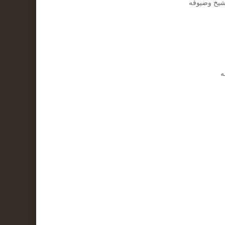
شيخ وضيوفه
ه