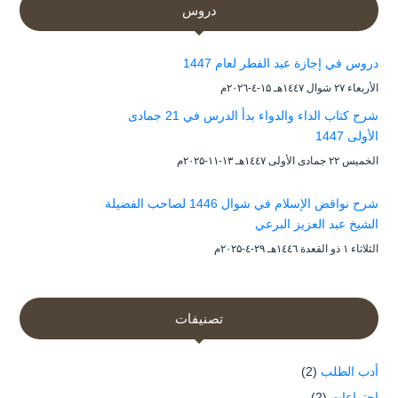
دروس
دروس في إجازة عيد الفطر لعام 1447
الأربعاء ۲۷ شوال ۱٤٤۷هـ ۱۵-٤-۲۰۲٦م
شرح كتاب الداء والدواء بدأ الدرس في 21 جمادى
الأولى 1447
الخميس ۲۲ جمادى الأولى ۱٤٤۷هـ ۱۳-۱۱-۲۰۲۵م
شرح نواقض الإسلام في شوال 1446 لصاحب الفضيلة
الشيخ عبد العزيز البرعي
الثلاثاء ۱ ذو القعدة ۱٤٤٦هـ ۲۹-٤-۲۰۲۵م
تصنيفات
أدب الطلب
(2)
إجتماعات
(2)