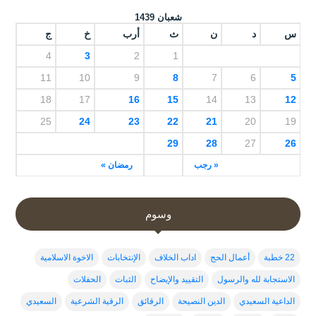
شعبان 1439
س
د
ن
ث
أرب
خ
ج
4
3
2
1
11
10
9
8
7
6
5
18
17
16
15
14
13
12
25
24
23
22
21
20
19
29
28
27
26
« رجب
رمضان »
وسوم
22 خطبة
أعمال الحج
اداب الخلاف
الإنتخابات
الاخوة الاسلامية
الاستجابة لله والرسول
التقييد والإيضاح
الثبات
الحفلات
الداعية السعيدي
الدين النصيحة
الرقائق
الرقية الشرعية
السعيدي