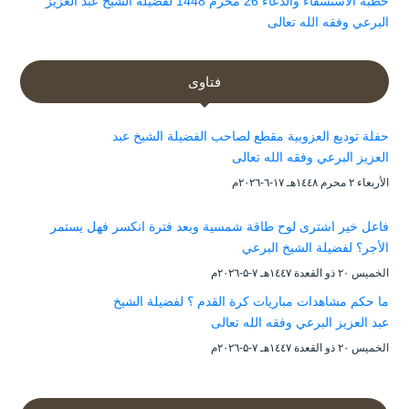
خطبة الاستسقاء والدعاء 26 محرم 1448 لفضيلة الشيخ عبد العزيز
البرعي وفقه الله تعالى
فتاوى
حفلة توديع العزوبية مقطع لصاحب الفضيلة الشيخ عبد
العزيز البرعي وفقه الله تعالى
الأربعاء ۲ محرم ۱٤٤۸هـ ۱۷-٦-۲۰۲٦م
فاعل خير اشترى لوح طاقة شمسية وبعد فترة انكسر فهل يستمر
الأجر؟ لفضيلة الشيخ البرعي
الخميس ۲۰ ذو القعدة ۱٤٤۷هـ ۷-۵-۲۰۲٦م
ما حكم مشاهدات مباريات كرة القدم ؟ لفضيلة الشيخ
عبد العزيز البرعي وفقه الله تعالى
الخميس ۲۰ ذو القعدة ۱٤٤۷هـ ۷-۵-۲۰۲٦م