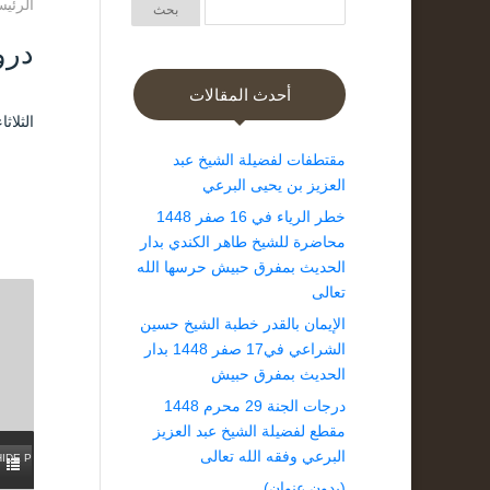
الرئيس
درو
أحدث المقالات
الثلاثاء ۲۸ شوال ۱٤۳۷ هـ الموافق ۲ أغسطس
مقتطفات لفضيلة الشيخ عبد
العزيز بن يحيى البرعي
خطر الرياء في 16 صفر 1448
محاضرة للشيخ طاهر الكندي بدار
الحديث بمفرق حبيش حرسها الله
تعالى
الإيمان بالقدر خطبة الشيخ حسين
الشراعي في17 صفر 1448 بدار
الحديث بمفرق حبيش
درجات الجنة 29 محرم 1448
مقطع لفضيلة الشيخ عبد العزيز
البرعي وفقه الله تعالى
HIDE PLAYLIST
(بدون عنوان)