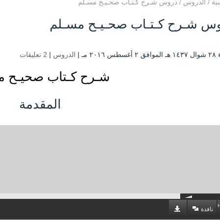
ية
/
الدروس
/
دروس شـرح كـتـاب صحـيـح مسـلم
س شـرح كـتـاب صحـيـح مسـلم
 ۲۰۱٦ مـ |
الدروس
|
2 تعليقات
شـرح كـتاب صحيـح م
المقدمة
نافذة