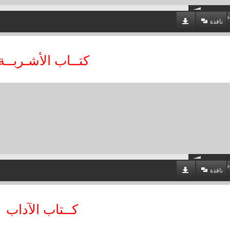
نافذة
كتــاب الأشـربــ
نافذة
كــتاب الآداب