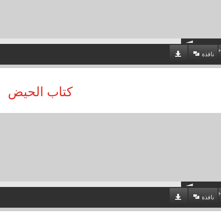
نافذة
كتاب الحيض
نافذة