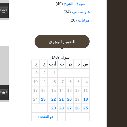
ضيوف الشيخ
(49)
HIDE PLAYLIST
غير مصنف
(34)
مرئيات
(26)
التقويم الهجري
شوال 1437
س
د
ن
ث
أرب
خ
ج
3
2
1
10
9
8
7
6
5
4
17
16
15
14
13
12
11
HIDE PLAYLIST
24
23
22
21
20
19
18
29
28
27
26
25
ذو القعدة »