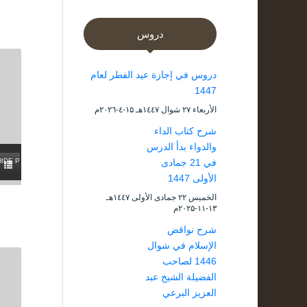
دروس
دروس في إجازة عيد الفطر لعام
1447
الأربعاء ۲۷ شوال ۱٤٤۷هـ ۱۵-٤-۲۰۲٦م
شرح كتاب الداء
والدواء بدأ الدرس
في 21 جمادى
HIDE PLAYLIST
الأولى 1447
الخميس ۲۲ جمادى الأولى ۱٤٤۷هـ
۱۳-۱۱-۲۰۲۵م
شرح نواقض
الإسلام في شوال
1446 لصاحب
الفضيلة الشيخ عبد
العزيز البرعي