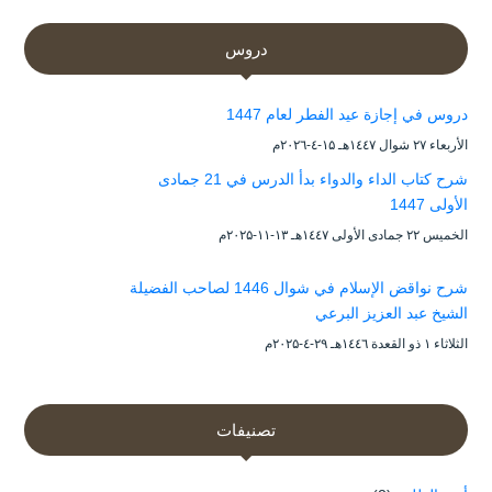
دروس
دروس في إجازة عيد الفطر لعام 1447
الأربعاء ۲۷ شوال ۱٤٤۷هـ ۱۵-٤-۲۰۲٦م
شرح كتاب الداء والدواء بدأ الدرس في 21 جمادى
الأولى 1447
الخميس ۲۲ جمادى الأولى ۱٤٤۷هـ ۱۳-۱۱-۲۰۲۵م
شرح نواقض الإسلام في شوال 1446 لصاحب الفضيلة
الشيخ عبد العزيز البرعي
الثلاثاء ۱ ذو القعدة ۱٤٤٦هـ ۲۹-٤-۲۰۲۵م
تصنيفات