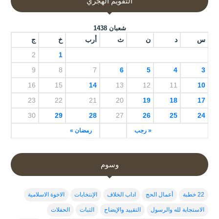
التقويم الهجري
شعبان 1438
س
د
ن
ث
أرب
خ
ج
2
1
9
8
7
6
5
4
3
16
15
14
13
12
11
10
23
22
21
20
19
18
17
30
29
28
27
26
25
24
« رجب
رمضان »
وسوم
22 خطبة
أعمال الحج
اداب الخلاف
الإنتخابات
الاخوة الاسلامية
الاستجابة لله والرسول
التقييد والإيضاح
الثبات
الحفلات