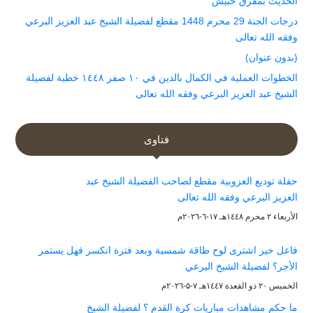
الحديث بمفرق حبيش
درجات الجنة 29 محرم 1448 مقطع لفضيلة الشيخ عبد العزيز البرعي
وفقه الله تعالى
(بدون عنوان)
الخطوات العملية في الكمال بالدين في ١٠ صفر ١٤٤٨ خطبة لفضيلة
الشيخ عبد العزيز البرعي وفقه الله تعالى
فتاوى
حفلة توديع العزوبية مقطع لصاحب الفضيلة الشيخ عبد
العزيز البرعي وفقه الله تعالى
الأربعاء ۲ محرم ۱٤٤۸هـ ۱۷-٦-۲۰۲٦م
فاعل خير اشترى لوح طاقة شمسية وبعد فترة انكسر فهل يستمر
الأجر؟ لفضيلة الشيخ البرعي
الخميس ۲۰ ذو القعدة ۱٤٤۷هـ ۷-۵-۲۰۲٦م
ما حكم مشاهدات مباريات كرة القدم ؟ لفضيلة الشيخ