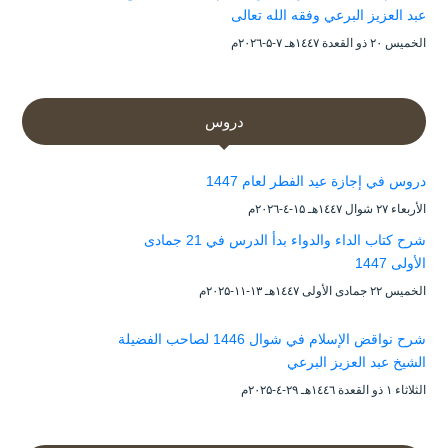
عبد العزيز البرعي وفقه الله تعالى
الخميس ۲۰ ذو القعدة ۱٤٤۷هـ ۷-۵-۲۰۲٦م
دروس
دروس في إجازة عيد الفطر لعام 1447
الأربعاء ۲۷ شوال ۱٤٤۷هـ ۱۵-٤-۲۰۲٦م
شرح كتاب الداء والدواء بدأ الدرس في 21 جمادى
الأولى 1447
الخميس ۲۲ جمادى الأولى ۱٤٤۷هـ ۱۳-۱۱-۲۰۲۵م
شرح نواقض الإسلام في شوال 1446 لصاحب الفضيلة
الشيخ عبد العزيز البرعي
الثلاثاء ۱ ذو القعدة ۱٤٤٦هـ ۲۹-٤-۲۰۲۵م