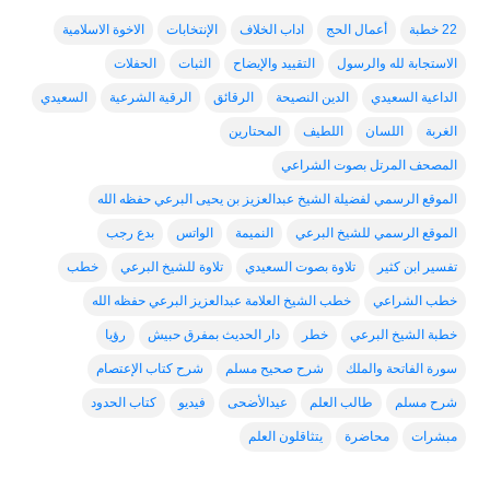
22 خطبة
أعمال الحج
اداب الخلاف
الإنتخابات
الاخوة الاسلامية
الاستجابة لله والرسول
التقييد والإيضاح
الثبات
الحفلات
الداعية السعيدي
الدين النصيحة
الرقائق
الرقية الشرعية
السعيدي
الغربة
اللسان
اللطيف
المحتارين
المصحف المرتل بصوت الشراعي
الموقع الرسمي لفضيلة الشيخ عبدالعزيز بن يحيى البرعي حفظه الله
الموقع الرسمي للشيخ البرعي
النميمة
الواتس
بدع رجب
تفسير ابن كثير
تلاوة بصوت السعيدي
تلاوة للشيخ البرعي
خطب
خطب الشراعي
خطب الشيخ العلامة عبدالعزيز البرعي حفظه الله
خطبة الشيخ البرعي
خطر
دار الحديث بمفرق حبيش
رؤيا
سورة الفاتحة والملك
شرح صحيح مسلم
شرح كتاب الإعتصام
شرح مسلم
طالب العلم
عيدالأضحى
فيديو
كتاب الحدود
مبشرات
محاضرة
يتثاقلون العلم