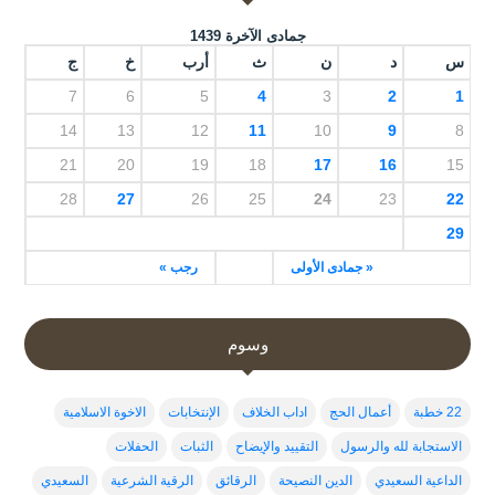
جمادى الآخرة 1439
س
د
ن
ث
أرب
خ
ج
7
6
5
4
3
2
1
14
13
12
11
10
9
8
21
20
19
18
17
16
15
28
27
26
25
24
23
22
29
« جمادى الأولى
رجب »
وسوم
22 خطبة
أعمال الحج
اداب الخلاف
الإنتخابات
الاخوة الاسلامية
الاستجابة لله والرسول
التقييد والإيضاح
الثبات
الحفلات
الداعية السعيدي
الدين النصيحة
الرقائق
الرقية الشرعية
السعيدي