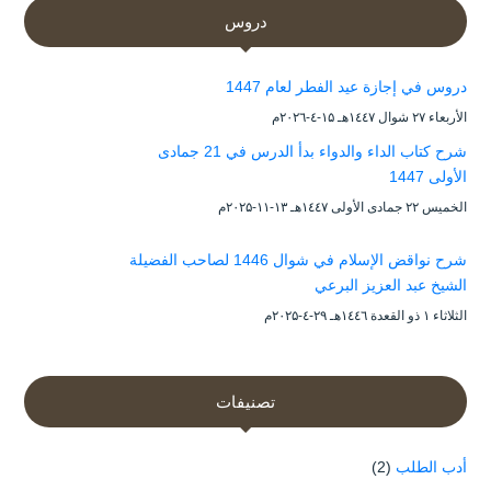
دروس
دروس في إجازة عيد الفطر لعام 1447
الأربعاء ۲۷ شوال ۱٤٤۷هـ ۱۵-٤-۲۰۲٦م
شرح كتاب الداء والدواء بدأ الدرس في 21 جمادى
الأولى 1447
الخميس ۲۲ جمادى الأولى ۱٤٤۷هـ ۱۳-۱۱-۲۰۲۵م
شرح نواقض الإسلام في شوال 1446 لصاحب الفضيلة
الشيخ عبد العزيز البرعي
الثلاثاء ۱ ذو القعدة ۱٤٤٦هـ ۲۹-٤-۲۰۲۵م
تصنيفات
أدب الطلب
(2)