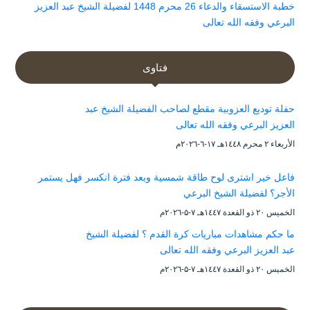
خطبة الاستسقاء والدعاء 26 محرم 1448 لفضيلة الشيخ عبد العزيز
البرعي وفقه الله تعالى
فتاوى
حفلة توديع العزوبية مقطع لصاحب الفضيلة الشيخ عبد
العزيز البرعي وفقه الله تعالى
الأربعاء ۲ محرم ۱٤٤۸هـ ۱۷-٦-۲۰۲٦م
فاعل خير اشترى لوح طاقة شمسية وبعد فترة انكسر فهل يستمر
الأجر؟ لفضيلة الشيخ البرعي
الخميس ۲۰ ذو القعدة ۱٤٤۷هـ ۷-۵-۲۰۲٦م
ما حكم مشاهدات مباريات كرة القدم ؟ لفضيلة الشيخ
عبد العزيز البرعي وفقه الله تعالى
الخميس ۲۰ ذو القعدة ۱٤٤۷هـ ۷-۵-۲۰۲٦م