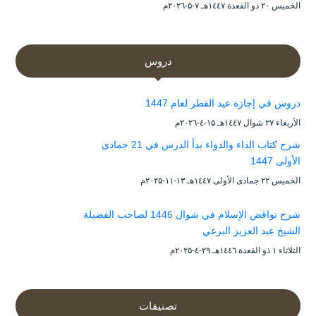
الخميس ۲۰ ذو القعدة ۱٤٤۷هـ ۷-۵-۲۰۲٦م
دروس
دروس في إجازة عيد الفطر لعام 1447
الأربعاء ۲۷ شوال ۱٤٤۷هـ ۱۵-٤-۲۰۲٦م
شرح كتاب الداء والدواء بدأ الدرس في 21 جمادى
الأولى 1447
الخميس ۲۲ جمادى الأولى ۱٤٤۷هـ ۱۳-۱۱-۲۰۲۵م
شرح نواقض الإسلام في شوال 1446 لصاحب الفضيلة
الشيخ عبد العزيز البرعي
الثلاثاء ۱ ذو القعدة ۱٤٤٦هـ ۲۹-٤-۲۰۲۵م
تصنيفات