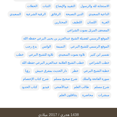
الاستجابة لله والرسول
التقييد والإيضاح
الثبات
الحفلات
الداعية السعيدي
الدين النصيحة
الرقائق
الرقية الشرعية
السعيدي
الغربة
اللسان
اللطيف
المحتارين
المصحف المرتل بصوت الشراعي
الموقع الرسمي لفضيلة الشيخ عبدالعزيز بن يحيى البرعي حفظه الله
الموقع الرسمي للشيخ البرعي
النميمة
الواتس
بدع رجب
تفسير ابن كثير
تلاوة بصوت السعيدي
تلاوة للشيخ البرعي
خطب
خطب الشراعي
خطب الشيخ العلامة عبدالعزيز البرعي حفظه الله
خطبة الشيخ البرعي
خطر
دار الحديث بمفرق حبيش
رؤيا
سورة الفاتحة والملك
شرح صحيح مسلم
شرح كتاب الإعتصام
شرح مسلم
طالب العلم
عيدالأضحى
فيديو
كتاب الحدود
مبشرات
محاضرة
يتثاقلون العلم
1438 هجري / 2017 ميلادي