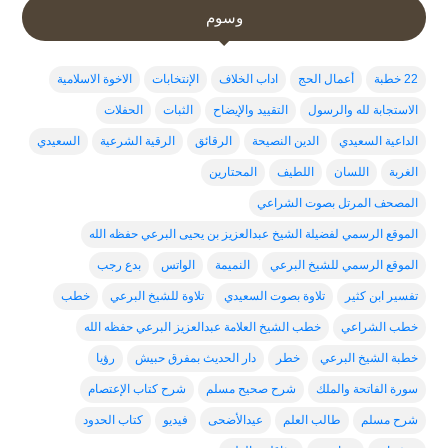
وسوم
22 خطبة
أعمال الحج
اداب الخلاف
الإنتخابات
الاخوة الاسلامية
الاستجابة لله والرسول
التقييد والإيضاح
الثبات
الحفلات
الداعية السعيدي
الدين النصيحة
الرقائق
الرقية الشرعية
السعيدي
الغربة
اللسان
اللطيف
المحتارين
المصحف المرتل بصوت الشراعي
الموقع الرسمي لفضيلة الشيخ عبدالعزيز بن يحيى البرعي حفظه الله
الموقع الرسمي للشيخ البرعي
النميمة
الواتس
بدع رجب
تفسير ابن كثير
تلاوة بصوت السعيدي
تلاوة للشيخ البرعي
خطب
خطب الشراعي
خطب الشيخ العلامة عبدالعزيز البرعي حفظه الله
خطبة الشيخ البرعي
خطر
دار الحديث بمفرق حبيش
رؤيا
سورة الفاتحة والملك
شرح صحيح مسلم
شرح كتاب الإعتصام
شرح مسلم
طالب العلم
عيدالأضحى
فيديو
كتاب الحدود