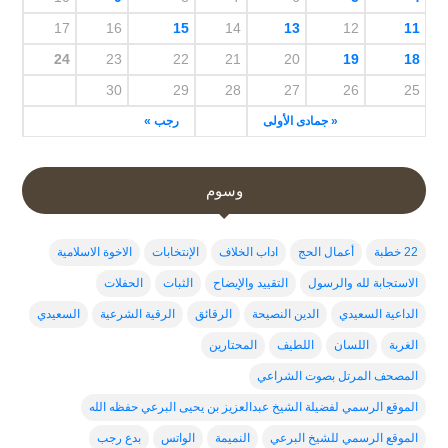
17
16
15
14
13
12
11
24
23
22
21
20
19
18
30
29
28
27
26
25
« جمادى الأولى
رجب »
وسوم
22 خطبة
أعمال الحج
اداب الخلاف
الإنتخابات
الاخوة الاسلامية
الاستجابة لله والرسول
التقييد والإيضاح
الثبات
الحفلات
الداعية السعيدي
الدين النصيحة
الرقائق
الرقية الشرعية
السعيدي
الغربة
اللسان
اللطيف
المحتارين
المصحف المرتل بصوت الشراعي
الموقع الرسمي لفضيلة الشيخ عبدالعزيز بن يحيى البرعي حفظه الله
الموقع الرسمي للشيخ البرعي
النميمة
الواتس
بدع رجب