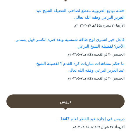
حفلة توديع العزوبية مقطع لصاحب الفضيلة الشيخ عبد
العزيز البرعي وفقه الله تعالى
الأربعاء ۲ محرم ۱٤٤۸هـ ۱۷-٦-۲۰۲٦م
فاعل خير اشترى لوح طاقة شمسية وبعد فترة انكسر فهل يستمر
الأجر؟ لفضيلة الشيخ البرعي
الخميس ۲۰ ذو القعدة ۱٤٤۷هـ ۷-۵-۲۰۲٦م
ما حكم مشاهدات مباريات كرة القدم ؟ لفضيلة الشيخ
عبد العزيز البرعي وفقه الله تعالى
الخميس ۲۰ ذو القعدة ۱٤٤۷هـ ۷-۵-۲۰۲٦م
دروس
دروس في إجازة عيد الفطر لعام 1447
الأربعاء ۲۷ شوال ۱٤٤۷هـ ۱۵-٤-۲۰۲٦م