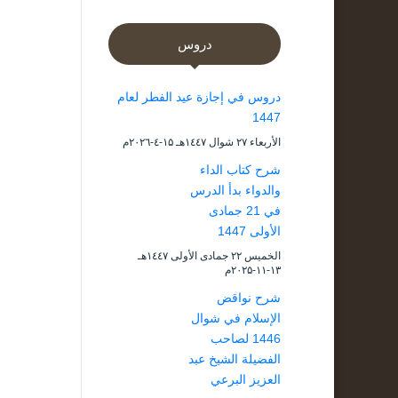
دروس
دروس في إجازة عيد الفطر لعام
1447
الأربعاء ۲۷ شوال ۱٤٤۷هـ ۱۵-٤-۲۰۲٦م
شرح كتاب الداء
والدواء بدأ الدرس
في 21 جمادى
الأولى 1447
الخميس ۲۲ جمادى الأولى ۱٤٤۷هـ
۱۳-۱۱-۲۰۲۵م
شرح نواقض
الإسلام في شوال
1446 لصاحب
الفضيلة الشيخ عبد
العزيز البرعي