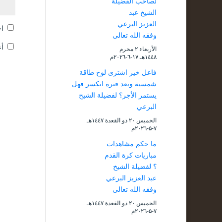
لصاحب الفضيلة
الشيخ عبد
العزيز البرعي
اح
وفقه الله تعالى
أع
الأربعاء ۲ محرم
۱٤٤۸هـ ۱۷-٦-۲۰۲٦م
فاعل خير اشترى لوح طاقة
شمسية وبعد فترة انكسر فهل
يستمر الأجر؟ لفضيلة الشيخ
البرعي
الخميس ۲۰ ذو القعدة ۱٤٤۷هـ
۷-۵-۲۰۲٦م
ما حكم مشاهدات
مباريات كرة القدم
؟ لفضيلة الشيخ
عبد العزيز البرعي
وفقه الله تعالى
الخميس ۲۰ ذو القعدة ۱٤٤۷هـ
۷-۵-۲۰۲٦م