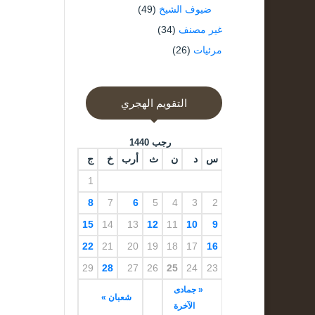
ضيوف الشيخ
(49)
غير مصنف
(34)
مرئيات
(26)
التقويم الهجري
رجب 1440
س
د
ن
ث
أرب
خ
ج
1
8
7
6
5
4
3
2
15
14
13
12
11
10
9
22
21
20
19
18
17
16
29
28
27
26
25
24
23
« جمادى
شعبان »
الآخرة