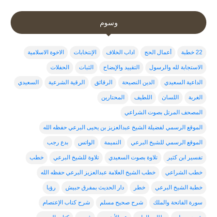
وسوم
22 خطبة
أعمال الحج
اداب الخلاف
الإنتخابات
الاخوة الاسلامية
الاستجابة لله والرسول
التقييد والإيضاح
الثبات
الحفلات
الداعية السعيدي
الدين النصيحة
الرقائق
الرقية الشرعية
السعيدي
الغربة
اللسان
اللطيف
المحتارين
المصحف المرتل بصوت الشراعي
الموقع الرسمي لفضيلة الشيخ عبدالعزيز بن يحيى البرعي حفظه الله
الموقع الرسمي للشيخ البرعي
النميمة
الواتس
بدع رجب
تفسير ابن كثير
تلاوة بصوت السعيدي
تلاوة للشيخ البرعي
خطب
خطب الشراعي
خطب الشيخ العلامة عبدالعزيز البرعي حفظه الله
خطبة الشيخ البرعي
خطر
دار الحديث بمفرق حبيش
رؤيا
سورة الفاتحة والملك
شرح صحيح مسلم
شرح كتاب الإعتصام