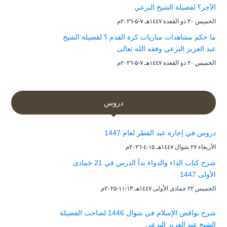
الأجر؟ لفضيلة الشيخ البرعي
الخميس ۲۰ ذو القعدة ۱٤٤۷هـ ۷-۵-۲۰۲٦م
ما حكم مشاهدات مباريات كرة القدم ؟ لفضيلة الشيخ
عبد العزيز البرعي وفقه الله تعالى
الخميس ۲۰ ذو القعدة ۱٤٤۷هـ ۷-۵-۲۰۲٦م
دروس
دروس في إجازة عيد الفطر لعام 1447
الأربعاء ۲۷ شوال ۱٤٤۷هـ ۱۵-٤-۲۰۲٦م
شرح كتاب الداء والدواء بدأ الدرس في 21 جمادى
الأولى 1447
الخميس ۲۲ جمادى الأولى ۱٤٤۷هـ ۱۳-۱۱-۲۰۲۵م
شرح نواقض الإسلام في شوال 1446 لصاحب الفضيلة
الشيخ عبد العزيز البرعي