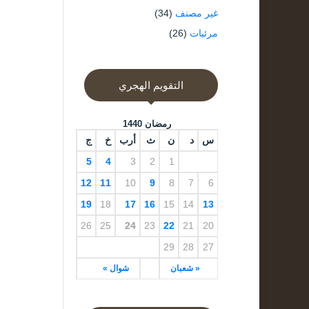
غير مصنف
(34)
مرئيات
(26)
التقويم الهجري
رمضان 1440
س
د
ن
ث
أرب
خ
ج
5
4
3
2
1
12
11
10
9
8
7
6
19
18
17
16
15
14
13
26
25
24
23
22
21
20
29
28
27
« شعبان
شوال »