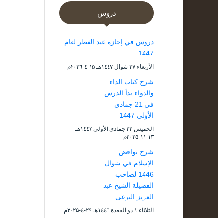
دروس
دروس في إجازة عيد الفطر لعام
1447
الأربعاء ۲۷ شوال ۱٤٤۷هـ ۱۵-٤-۲۰۲٦م
شرح كتاب الداء
والدواء بدأ الدرس
في 21 جمادى
الأولى 1447
الخميس ۲۲ جمادى الأولى ۱٤٤۷هـ
۱۳-۱۱-۲۰۲۵م
شرح نواقض
الإسلام في شوال
1446 لصاحب
الفضيلة الشيخ عبد
العزيز البرعي
الثلاثاء ۱ ذو القعدة ۱٤٤٦هـ ۲۹-٤-۲۰۲۵م