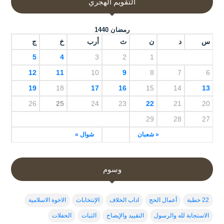
التقويم الهجري
رمضان 1440
س
د
ن
ث
أرب
خ
ج
5
4
3
2
1
12
11
10
9
8
7
6
19
18
17
16
15
14
13
26
25
24
23
22
21
20
29
28
27
« شعبان
شوال »
وسوم
22 خطبة
أعمال الحج
اداب الخلاف
الإنتخابات
الاخوة الاسلامية
الاستجابة لله والرسول
التقييد والإيضاح
الثبات
الحفلات