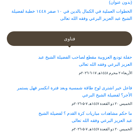
(بدون عنوان)
الخطوات العملية في الكمال بالدين في ١٠ صفر ١٤٤٨ خطبة لفضيلة
الشيخ عبد العزيز البرعي وفقه الله تعالى
فتاوى
حفلة توديع العزوبية مقطع لصاحب الفضيلة الشيخ عبد
العزيز البرعي وفقه الله تعالى
الأربعاء ۲ محرم ۱٤٤۸هـ ۱۷-٦-۲۰۲٦م
فاعل خير اشترى لوح طاقة شمسية وبعد فترة انكسر فهل يستمر
الأجر؟ لفضيلة الشيخ البرعي
الخميس ۲۰ ذو القعدة ۱٤٤۷هـ ۷-۵-۲۰۲٦م
ما حكم مشاهدات مباريات كرة القدم ؟ لفضيلة الشيخ
عبد العزيز البرعي وفقه الله تعالى
الخميس ۲۰ ذو القعدة ۱٤٤۷هـ ۷-۵-۲۰۲٦م