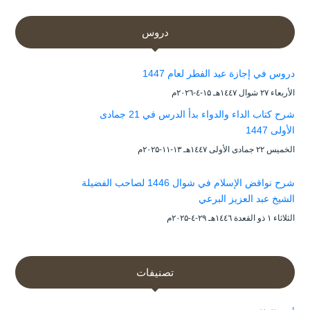
دروس
دروس في إجازة عيد الفطر لعام 1447
الأربعاء ۲۷ شوال ۱٤٤۷هـ ۱۵-٤-۲۰۲٦م
شرح كتاب الداء والدواء بدأ الدرس في 21 جمادى
الأولى 1447
الخميس ۲۲ جمادى الأولى ۱٤٤۷هـ ۱۳-۱۱-۲۰۲۵م
شرح نواقض الإسلام في شوال 1446 لصاحب الفضيلة
الشيخ عبد العزيز البرعي
الثلاثاء ۱ ذو القعدة ۱٤٤٦هـ ۲۹-٤-۲۰۲۵م
تصنيفات