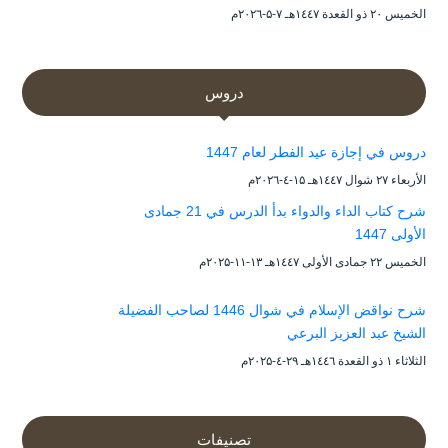
الخميس ۲۰ ذو القعدة ۱٤٤۷هـ ۷-۵-۲۰۲٦م
دروس
دروس في إجازة عيد الفطر لعام 1447
الأربعاء ۲۷ شوال ۱٤٤۷هـ ۱۵-٤-۲۰۲٦م
شرح كتاب الداء والدواء بدأ الدرس في 21 جمادى
الأولى 1447
الخميس ۲۲ جمادى الأولى ۱٤٤۷هـ ۱۳-۱۱-۲۰۲۵م
شرح نواقض الإسلام في شوال 1446 لصاحب الفضيلة
الشيخ عبد العزيز البرعي
الثلاثاء ۱ ذو القعدة ۱٤٤٦هـ ۲۹-٤-۲۰۲۵م
تصنيفات