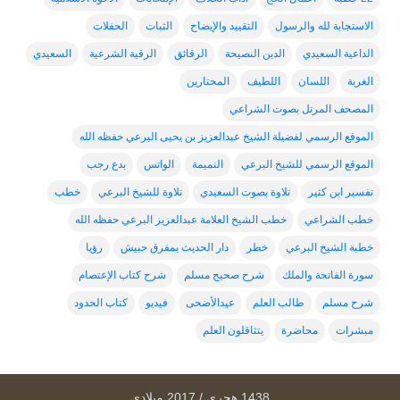
الاستجابة لله والرسول
التقييد والإيضاح
الثبات
الحفلات
الداعية السعيدي
الدين النصيحة
الرقائق
الرقية الشرعية
السعيدي
الغربة
اللسان
اللطيف
المحتارين
المصحف المرتل بصوت الشراعي
الموقع الرسمي لفضيلة الشيخ عبدالعزيز بن يحيى البرعي حفظه الله
الموقع الرسمي للشيخ البرعي
النميمة
الواتس
بدع رجب
تفسير ابن كثير
تلاوة بصوت السعيدي
تلاوة للشيخ البرعي
خطب
خطب الشراعي
خطب الشيخ العلامة عبدالعزيز البرعي حفظه الله
خطبة الشيخ البرعي
خطر
دار الحديث بمفرق حبيش
رؤيا
سورة الفاتحة والملك
شرح صحيح مسلم
شرح كتاب الإعتصام
شرح مسلم
طالب العلم
عيدالأضحى
فيديو
كتاب الحدود
مبشرات
محاضرة
يتثاقلون العلم
1438 هجري / 2017 ميلادي