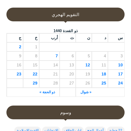
التقويم الهجري
ذو القعدة 1440
س
د
ن
ث
أرب
خ
ج
2
1
9
8
7
6
5
4
3
16
15
14
13
12
11
10
23
22
21
20
19
18
17
29
28
27
26
25
24
« شوال
ذو الحجة »
وسوم
22 خطبة
أعمال الحج
اداب الخلاف
الإنتخابات
الاخوة الاسلامية