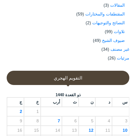
المقالات
(3)
المقتطفات والمختارات
(59)
النصائح والتوجيهات
(2)
تلاوات
(99)
ضيوف الشيخ
(49)
غير مصنف
(34)
مرئيات
(26)
التقويم الهجري
ذو القعدة 1440
س
د
ن
ث
أرب
خ
ج
2
1
9
8
7
6
5
4
3
16
15
14
13
12
11
10