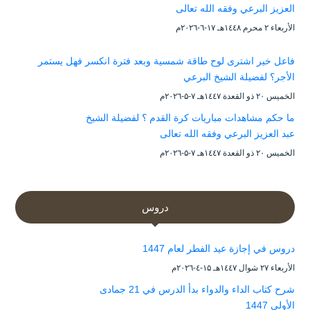
العزيز البرعي وفقه الله تعالى
الأربعاء ۲ محرم ۱٤٤۸هـ ۱۷-٦-۲۰۲٦م
فاعل خير اشترى لوح طاقة شمسية وبعد فترة انكسر فهل يستمر
الأجر؟ لفضيلة الشيخ البرعي
الخميس ۲۰ ذو القعدة ۱٤٤۷هـ ۷-۵-۲۰۲٦م
ما حكم مشاهدات مباريات كرة القدم ؟ لفضيلة الشيخ
عبد العزيز البرعي وفقه الله تعالى
الخميس ۲۰ ذو القعدة ۱٤٤۷هـ ۷-۵-۲۰۲٦م
دروس
دروس في إجازة عيد الفطر لعام 1447
الأربعاء ۲۷ شوال ۱٤٤۷هـ ۱۵-٤-۲۰۲٦م
شرح كتاب الداء والدواء بدأ الدرس في 21 جمادى
الأولى 1447