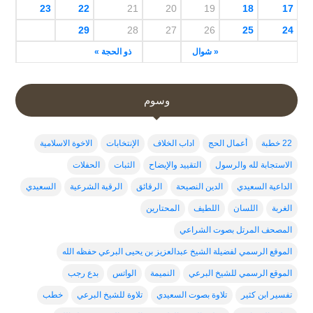
23
22
21
20
19
18
17
29
28
27
26
25
24
« شوال
ذو الحجة »
وسوم
22 خطبة
أعمال الحج
اداب الخلاف
الإنتخابات
الاخوة الاسلامية
الاستجابة لله والرسول
التقييد والإيضاح
الثبات
الحفلات
الداعية السعيدي
الدين النصيحة
الرقائق
الرقية الشرعية
السعيدي
الغربة
اللسان
اللطيف
المحتارين
المصحف المرتل بصوت الشراعي
الموقع الرسمي لفضيلة الشيخ عبدالعزيز بن يحيى البرعي حفظه الله
الموقع الرسمي للشيخ البرعي
النميمة
الواتس
بدع رجب
تفسير ابن كثير
تلاوة بصوت السعيدي
تلاوة للشيخ البرعي
خطب