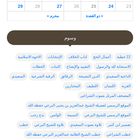
29
28
27
26
25
24
23
« ذو القعدة
محرم »
وسوم
22 خطبة
أعمال الحج
اداب الخلاف
الإنتخابات
الاخوة الاسلامية
الاستجابة لله والرسول
التقييد والإيضاح
الثبات
الحفلات
الداعية السعيدي
الدين النصيحة
الرقائق
الرقية الشرعية
السعيدي
الغربة
اللسان
اللطيف
المحتارين
المصحف المرتل بصوت الشراعي
الموقع الرسمي لفضيلة الشيخ عبدالعزيز بن يحيى البرعي حفظه الله
الموقع الرسمي للشيخ البرعي
النميمة
الواتس
بدع رجب
تفسير ابن كثير
تلاوة بصوت السعيدي
تلاوة للشيخ البرعي
خطب
خطب الشراعي
خطب الشيخ العلامة عبدالعزيز البرعي حفظه الله