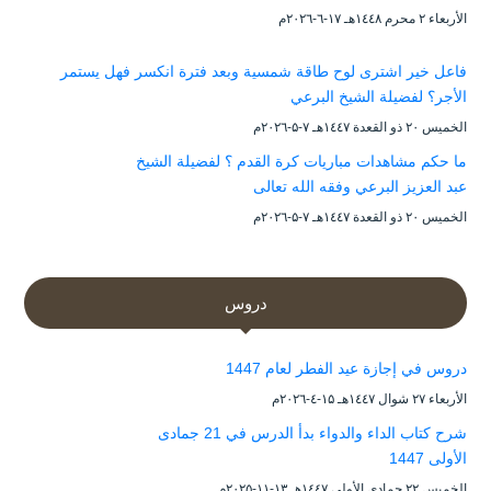
الأربعاء ۲ محرم ۱٤٤۸هـ ۱۷-٦-۲۰۲٦م
فاعل خير اشترى لوح طاقة شمسية وبعد فترة انكسر فهل يستمر
الأجر؟ لفضيلة الشيخ البرعي
الخميس ۲۰ ذو القعدة ۱٤٤۷هـ ۷-۵-۲۰۲٦م
ما حكم مشاهدات مباريات كرة القدم ؟ لفضيلة الشيخ
عبد العزيز البرعي وفقه الله تعالى
الخميس ۲۰ ذو القعدة ۱٤٤۷هـ ۷-۵-۲۰۲٦م
دروس
دروس في إجازة عيد الفطر لعام 1447
الأربعاء ۲۷ شوال ۱٤٤۷هـ ۱۵-٤-۲۰۲٦م
شرح كتاب الداء والدواء بدأ الدرس في 21 جمادى
الأولى 1447
الخميس ۲۲ جمادى الأولى ۱٤٤۷هـ ۱۳-۱۱-۲۰۲۵م