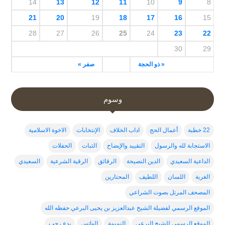
14
13
12
11
10
9
8
21
20
19
18
17
16
15
28
27
26
25
24
23
22
30
29
« ذو الحجة
صفر »
وسوم
22 خطبة
أعمال الحج
اداب الخلاف
الإنتخابات
الاخوة الاسلامية
الاستجابة لله والرسول
التقييد والإيضاح
الثبات
الحفلات
الداعية السعيدي
الدين النصيحة
الرقائق
الرقية الشرعية
السعيدي
الغربة
اللسان
اللطيف
المحتارين
المصحف المرتل بصوت الشراعي
الموقع الرسمي لفضيلة الشيخ عبدالعزيز بن يحيى البرعي حفظه الله
الموقع الرسمي للشيخ البرعي
النميمة
الواتس
بدع رجب