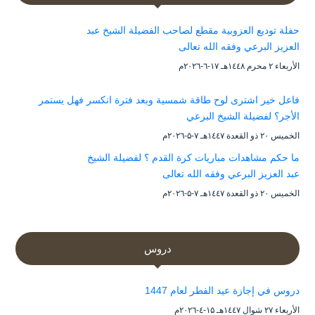
حفلة توديع العزوبية مقطع لصاحب الفضيلة الشيخ عبد
العزيز البرعي وفقه الله تعالى
الأربعاء ۲ محرم ۱٤٤۸هـ ۱۷-٦-۲۰۲٦م
فاعل خير اشترى لوح طاقة شمسية وبعد فترة انكسر فهل يستمر
الأجر؟ لفضيلة الشيخ البرعي
الخميس ۲۰ ذو القعدة ۱٤٤۷هـ ۷-۵-۲۰۲٦م
ما حكم مشاهدات مباريات كرة القدم ؟ لفضيلة الشيخ
عبد العزيز البرعي وفقه الله تعالى
الخميس ۲۰ ذو القعدة ۱٤٤۷هـ ۷-۵-۲۰۲٦م
دروس
دروس في إجازة عيد الفطر لعام 1447
الأربعاء ۲۷ شوال ۱٤٤۷هـ ۱۵-٤-۲۰۲٦م