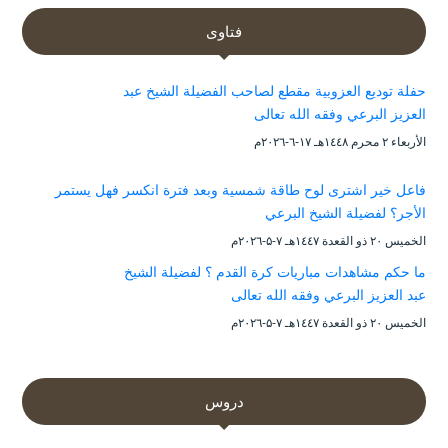
فتاوى
حفلة توديع العزوبية مقطع لصاحب الفضيلة الشيخ عبد
العزيز البرعي وفقه الله تعالى
الأربعاء ۲ محرم ۱٤٤۸هـ ۱۷-٦-۲۰۲٦م
فاعل خير اشترى لوح طاقة شمسية وبعد فترة انكسر فهل يستمر
الأجر؟ لفضيلة الشيخ البرعي
الخميس ۲۰ ذو القعدة ۱٤٤۷هـ ۷-۵-۲۰۲٦م
ما حكم مشاهدات مباريات كرة القدم ؟ لفضيلة الشيخ
عبد العزيز البرعي وفقه الله تعالى
الخميس ۲۰ ذو القعدة ۱٤٤۷هـ ۷-۵-۲۰۲٦م
دروس