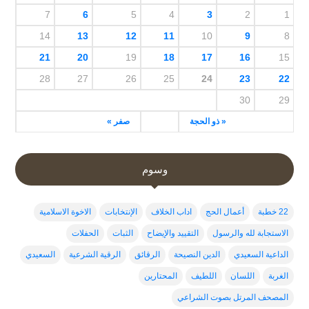
7
6
5
4
3
2
1
14
13
12
11
10
9
8
21
20
19
18
17
16
15
28
27
26
25
24
23
22
30
29
« ذو الحجة
صفر »
وسوم
22 خطبة
أعمال الحج
اداب الخلاف
الإنتخابات
الاخوة الاسلامية
الاستجابة لله والرسول
التقييد والإيضاح
الثبات
الحفلات
الداعية السعيدي
الدين النصيحة
الرقائق
الرقية الشرعية
السعيدي
الغربة
اللسان
اللطيف
المحتارين
المصحف المرتل بصوت الشراعي