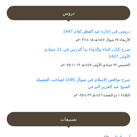
دروس
دروس في إجازة عيد الفطر لعام 1447
الأربعاء ۲۷ شوال ۱٤٤۷هـ ۱۵-٤-۲۰۲٦م
شرح كتاب الداء والدواء بدأ الدرس في 21 جمادى
الأولى 1447
الخميس ۲۲ جمادى الأولى ۱٤٤۷هـ ۱۳-۱۱-۲۰۲۵م
شرح نواقض الإسلام في شوال 1446 لصاحب الفضيلة
الشيخ عبد العزيز البرعي
الثلاثاء ۱ ذو القعدة ۱٤٤٦هـ ۲۹-٤-۲۰۲۵م
تصنيفات