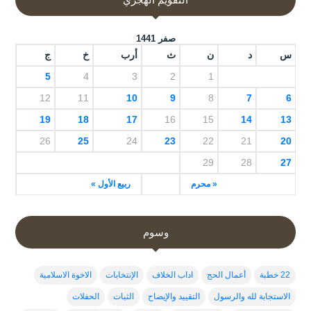
صفر 1441
س
د
ن
ث
أرب
خ
ج
5
4
3
2
1
12
11
10
9
8
7
6
19
18
17
16
15
14
13
26
25
24
23
22
21
20
29
28
27
« محرم
ربيع الأول »
وسوم
22 خطبة
أعمال الحج
اداب الخلاف
الإنتخابات
الاخوة الاسلامية
الاستجابة لله والرسول
التقييد والإيضاح
الثبات
الحفلات