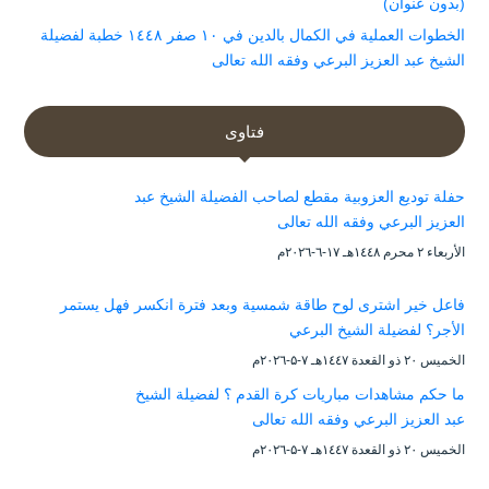
(بدون عنوان)
الخطوات العملية في الكمال بالدين في ١٠ صفر ١٤٤٨ خطبة لفضيلة
الشيخ عبد العزيز البرعي وفقه الله تعالى
فتاوى
حفلة توديع العزوبية مقطع لصاحب الفضيلة الشيخ عبد
العزيز البرعي وفقه الله تعالى
الأربعاء ۲ محرم ۱٤٤۸هـ ۱۷-٦-۲۰۲٦م
فاعل خير اشترى لوح طاقة شمسية وبعد فترة انكسر فهل يستمر
الأجر؟ لفضيلة الشيخ البرعي
الخميس ۲۰ ذو القعدة ۱٤٤۷هـ ۷-۵-۲۰۲٦م
ما حكم مشاهدات مباريات كرة القدم ؟ لفضيلة الشيخ
عبد العزيز البرعي وفقه الله تعالى
الخميس ۲۰ ذو القعدة ۱٤٤۷هـ ۷-۵-۲۰۲٦م