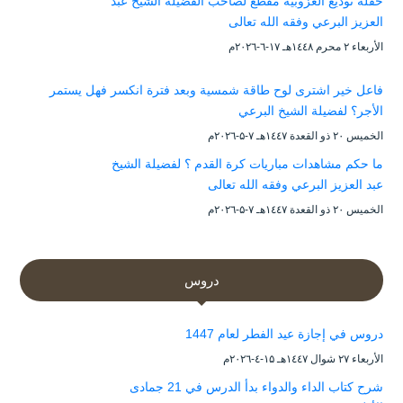
حفلة توديع العزوبية مقطع لصاحب الفضيلة الشيخ عبد
العزيز البرعي وفقه الله تعالى
الأربعاء ۲ محرم ۱٤٤۸هـ ۱۷-٦-۲۰۲٦م
فاعل خير اشترى لوح طاقة شمسية وبعد فترة انكسر فهل يستمر
الأجر؟ لفضيلة الشيخ البرعي
الخميس ۲۰ ذو القعدة ۱٤٤۷هـ ۷-۵-۲۰۲٦م
ما حكم مشاهدات مباريات كرة القدم ؟ لفضيلة الشيخ
عبد العزيز البرعي وفقه الله تعالى
الخميس ۲۰ ذو القعدة ۱٤٤۷هـ ۷-۵-۲۰۲٦م
دروس
دروس في إجازة عيد الفطر لعام 1447
الأربعاء ۲۷ شوال ۱٤٤۷هـ ۱۵-٤-۲۰۲٦م
شرح كتاب الداء والدواء بدأ الدرس في 21 جمادى