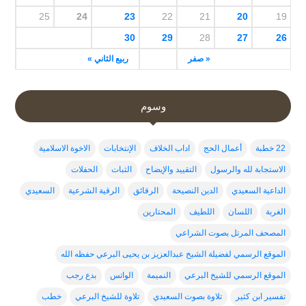
25
24
23
22
21
20
19
30
29
28
27
26
« صفر
ربيع الثاني »
وسوم
22 خطبة
أعمال الحج
اداب الخلاف
الإنتخابات
الاخوة الاسلامية
الاستجابة لله والرسول
التقييد والإيضاح
الثبات
الحفلات
الداعية السعيدي
الدين النصيحة
الرقائق
الرقية الشرعية
السعيدي
الغربة
اللسان
اللطيف
المحتارين
المصحف المرتل بصوت الشراعي
الموقع الرسمي لفضيلة الشيخ عبدالعزيز بن يحيى البرعي حفظه الله
الموقع الرسمي للشيخ البرعي
النميمة
الواتس
بدع رجب
تفسير ابن كثير
تلاوة بصوت السعيدي
تلاوة للشيخ البرعي
خطب