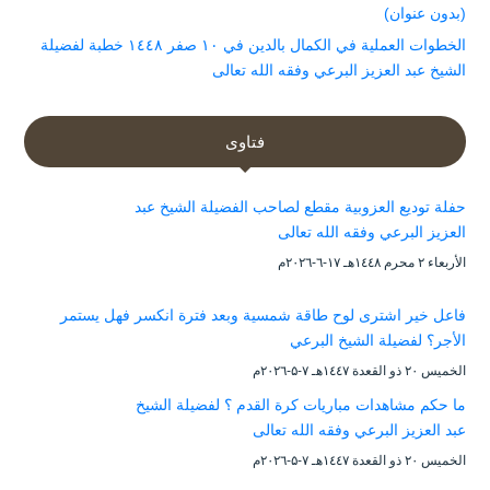
(بدون عنوان)
الخطوات العملية في الكمال بالدين في ١٠ صفر ١٤٤٨ خطبة لفضيلة
الشيخ عبد العزيز البرعي وفقه الله تعالى
فتاوى
حفلة توديع العزوبية مقطع لصاحب الفضيلة الشيخ عبد
العزيز البرعي وفقه الله تعالى
الأربعاء ۲ محرم ۱٤٤۸هـ ۱۷-٦-۲۰۲٦م
فاعل خير اشترى لوح طاقة شمسية وبعد فترة انكسر فهل يستمر
الأجر؟ لفضيلة الشيخ البرعي
الخميس ۲۰ ذو القعدة ۱٤٤۷هـ ۷-۵-۲۰۲٦م
ما حكم مشاهدات مباريات كرة القدم ؟ لفضيلة الشيخ
عبد العزيز البرعي وفقه الله تعالى
الخميس ۲۰ ذو القعدة ۱٤٤۷هـ ۷-۵-۲۰۲٦م