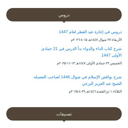
دروس
دروس في إجازة عيد الفطر لعام 1447
الأربعاء ۲۷ شوال ۱٤٤۷هـ ۱۵-٤-۲۰۲٦م
شرح كتاب الداء والدواء بدأ الدرس في 21 جمادى
الأولى 1447
الخميس ۲۲ جمادى الأولى ۱٤٤۷هـ ۱۳-۱۱-۲۰۲۵م
شرح نواقض الإسلام في شوال 1446 لصاحب الفضيلة
الشيخ عبد العزيز البرعي
الثلاثاء ۱ ذو القعدة ۱٤٤٦هـ ۲۹-٤-۲۰۲۵م
تصنيفات