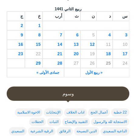
ربيع الثاني 1441
س
د
ن
ث
أرب
خ
ج
2
1
9
8
7
6
5
4
3
16
15
14
13
12
11
10
23
22
21
20
19
18
17
29
28
27
26
25
24
« ربيع الأول
جمادى الأولى »
وسوم
22 خطبة
أعمال الحج
اداب الخلاف
الإنتخابات
الاخوة الاسلامية
الاستجابة لله والرسول
التقييد والإيضاح
الثبات
الحفلات
الداعية السعيدي
الدين النصيحة
الرقائق
الرقية الشرعية
السعيدي