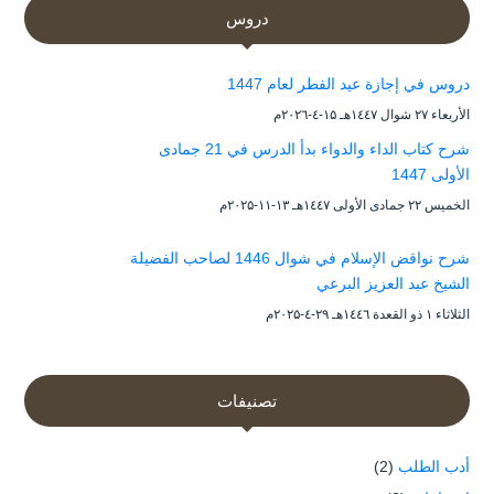
دروس
دروس في إجازة عيد الفطر لعام 1447
الأربعاء ۲۷ شوال ۱٤٤۷هـ ۱۵-٤-۲۰۲٦م
شرح كتاب الداء والدواء بدأ الدرس في 21 جمادى
الأولى 1447
الخميس ۲۲ جمادى الأولى ۱٤٤۷هـ ۱۳-۱۱-۲۰۲۵م
شرح نواقض الإسلام في شوال 1446 لصاحب الفضيلة
الشيخ عبد العزيز البرعي
الثلاثاء ۱ ذو القعدة ۱٤٤٦هـ ۲۹-٤-۲۰۲۵م
تصنيفات
أدب الطلب
(2)