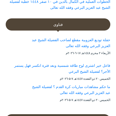
الخطوات العملية في الكمال بالدين في ١٠ صفر ١٤٤٨ خطبة لفضيلة
الشيخ عبد العزيز البرعي وفقه الله تعالى
فتاوى
حفلة توديع العزوبية مقطع لصاحب الفضيلة الشيخ عبد
العزيز البرعي وفقه الله تعالى
الأربعاء ۲ محرم ۱٤٤۸هـ ۱۷-٦-۲۰۲٦م
فاعل خير اشترى لوح طاقة شمسية وبعد فترة انكسر فهل يستمر
الأجر؟ لفضيلة الشيخ البرعي
الخميس ۲۰ ذو القعدة ۱٤٤۷هـ ۷-۵-۲۰۲٦م
ما حكم مشاهدات مباريات كرة القدم ؟ لفضيلة الشيخ
عبد العزيز البرعي وفقه الله تعالى
الخميس ۲۰ ذو القعدة ۱٤٤۷هـ ۷-۵-۲۰۲٦م