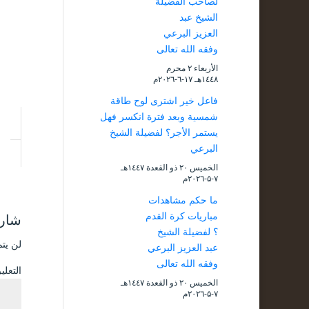
لصاحب الفضيلة
الشيخ عبد
العزيز البرعي
وفقه الله تعالى
الأربعاء ۲ محرم
۱٤٤۸هـ ۱۷-٦-۲۰۲٦م
فاعل خير اشترى لوح طاقة
شمسية وبعد فترة انكسر فهل
يستمر الأجر؟ لفضيلة الشيخ
البرعي
الخميس ۲۰ ذو القعدة ۱٤٤۷هـ
۷-۵-۲۰۲٦م
ما حكم مشاهدات
مباريات كرة القدم
شارك
؟ لفضيلة الشيخ
لن يتم
عبد العزيز البرعي
وفقه الله تعالى
التعل
الخميس ۲۰ ذو القعدة ۱٤٤۷هـ
۷-۵-۲۰۲٦م