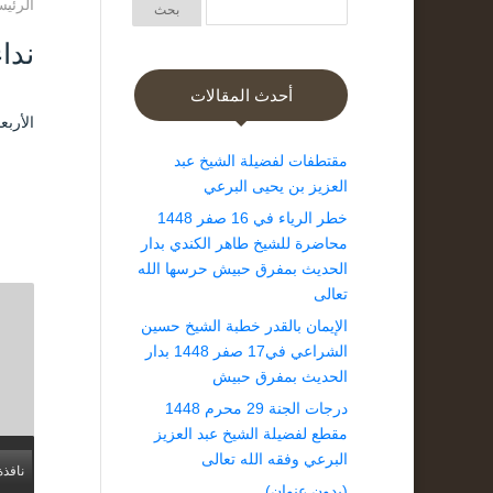
الرئيس
ندا
أحدث المقالات
الأربعاء ۱٤ ربيع الثاني ۱٤٤۱ هـ الموافق ۱
مقتطفات لفضيلة الشيخ عبد
العزيز بن يحيى البرعي
خطر الرياء في 16 صفر 1448
محاضرة للشيخ طاهر الكندي بدار
الحديث بمفرق حبيش حرسها الله
تعالى
الإيمان بالقدر خطبة الشيخ حسين
الشراعي في17 صفر 1448 بدار
الحديث بمفرق حبيش
درجات الجنة 29 محرم 1448
مقطع لفضيلة الشيخ عبد العزيز
البرعي وفقه الله تعالى
نافذة
(بدون عنوان)