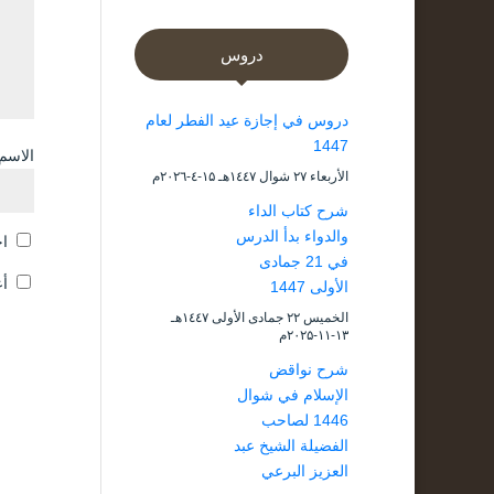
دروس
دروس في إجازة عيد الفطر لعام
1447
الاسم
الأربعاء ۲۷ شوال ۱٤٤۷هـ ۱۵-٤-۲۰۲٦م
شرح كتاب الداء
والدواء بدأ الدرس
اح
في 21 جمادى
أع
الأولى 1447
الخميس ۲۲ جمادى الأولى ۱٤٤۷هـ
۱۳-۱۱-۲۰۲۵م
شرح نواقض
الإسلام في شوال
1446 لصاحب
الفضيلة الشيخ عبد
العزيز البرعي