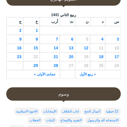
ربيع الثاني 1441
س
د
ن
ث
أرب
خ
ج
2
1
9
8
7
6
5
4
3
16
15
14
13
12
11
10
23
22
21
20
19
18
17
29
28
27
26
25
24
« ربيع الأول
جمادى الأولى »
وسوم
22 خطبة
أعمال الحج
اداب الخلاف
الإنتخابات
الاخوة الاسلامية
الاستجابة لله والرسول
التقييد والإيضاح
الثبات
الحفلات