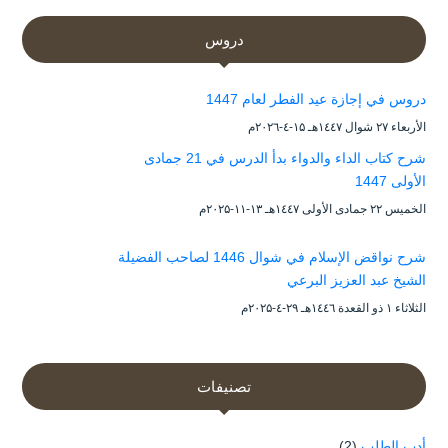
دروس
دروس في إجازة عيد الفطر لعام 1447
الأربعاء ۲۷ شوال ۱٤٤۷هـ ۱۵-٤-۲۰۲٦م
شرح كتاب الداء والدواء بدأ الدرس في 21 جمادى
الأولى 1447
الخميس ۲۲ جمادى الأولى ۱٤٤۷هـ ۱۳-۱۱-۲۰۲۵م
شرح نواقض الإسلام في شوال 1446 لصاحب الفضيلة
الشيخ عبد العزيز البرعي
الثلاثاء ۱ ذو القعدة ۱٤٤٦هـ ۲۹-٤-۲۰۲۵م
تصنيفات
أدب الطلب
(2)