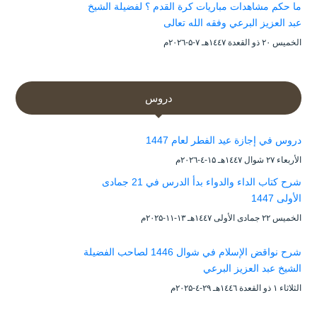
ما حكم مشاهدات مباريات كرة القدم ؟ لفضيلة الشيخ
عبد العزيز البرعي وفقه الله تعالى
الخميس ۲۰ ذو القعدة ۱٤٤۷هـ ۷-۵-۲۰۲٦م
دروس
دروس في إجازة عيد الفطر لعام 1447
الأربعاء ۲۷ شوال ۱٤٤۷هـ ۱۵-٤-۲۰۲٦م
شرح كتاب الداء والدواء بدأ الدرس في 21 جمادى
الأولى 1447
الخميس ۲۲ جمادى الأولى ۱٤٤۷هـ ۱۳-۱۱-۲۰۲۵م
شرح نواقض الإسلام في شوال 1446 لصاحب الفضيلة
الشيخ عبد العزيز البرعي
الثلاثاء ۱ ذو القعدة ۱٤٤٦هـ ۲۹-٤-۲۰۲۵م