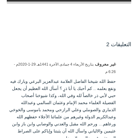
التعليقات 2
غير معروف
بتاريخ الأربعاء 4 جمادى الآخرة 1441هـ 29-1-2020م -
6:26 م
حفظ الله شيخنا الفاضل العلامة عبدالعزيز البرعي وبارك فيه
ونفع بعلمه .. كم أحبك يا أبا ذرٍ ؟ أسأل الله العظيم أن يجعل
حبي لأبي ذر خالصاً لله وفي الله، وكذا شيوخنا أصحاب
الفضيلة العلماء محمد الإمام وعثمان السالمي وعبدالله
الذماري والصوملي وعلي الرازحي ومحمد باموسى والخوخي
وعبدالكريم الدولة وغيرهم من علمائنا الأجلاء حفظهم الله
ورعاهم… ورحم الله مقبل والعدني والوصابي وابن باز وابن
عثيمين والالباني واسأل الله أن يثبتنا وإياكم على الصراط