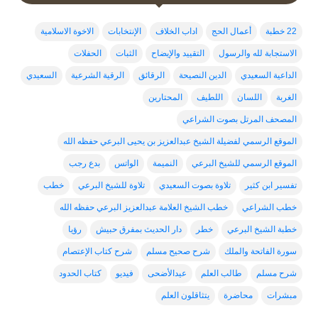
22 خطبة
أعمال الحج
اداب الخلاف
الإنتخابات
الاخوة الاسلامية
الاستجابة لله والرسول
التقييد والإيضاح
الثبات
الحفلات
الداعية السعيدي
الدين النصيحة
الرقائق
الرقية الشرعية
السعيدي
الغربة
اللسان
اللطيف
المحتارين
المصحف المرتل بصوت الشراعي
الموقع الرسمي لفضيلة الشيخ عبدالعزيز بن يحيى البرعي حفظه الله
الموقع الرسمي للشيخ البرعي
النميمة
الواتس
بدع رجب
تفسير ابن كثير
تلاوة بصوت السعيدي
تلاوة للشيخ البرعي
خطب
خطب الشراعي
خطب الشيخ العلامة عبدالعزيز البرعي حفظه الله
خطبة الشيخ البرعي
خطر
دار الحديث بمفرق حبيش
رؤيا
سورة الفاتحة والملك
شرح صحيح مسلم
شرح كتاب الإعتصام
شرح مسلم
طالب العلم
عيدالأضحى
فيديو
كتاب الحدود
مبشرات
محاضرة
يتثاقلون العلم