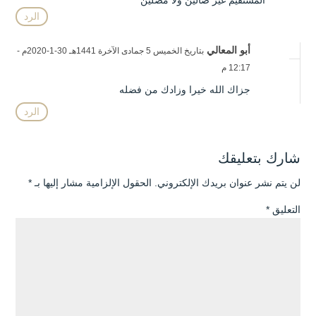
المستقيم غير ضالين ولا مضلين
الرد
أبو المعالي
بتاريخ الخميس 5 جمادى الآخرة 1441هـ 30-1-2020م -
12:17 م
جزاك الله خيرا وزادك من فضله
الرد
شارك بتعليقك
لن يتم نشر عنوان بريدك الإلكتروني.
الحقول الإلزامية مشار إليها بـ
*
التعليق
*