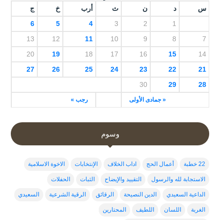
س
د
ن
ث
أرب
خ
ج
6
5
4
3
2
1
13
12
11
10
9
8
7
20
19
18
17
16
15
14
27
26
25
24
23
22
21
30
29
28
« جمادى الأولى
رجب »
وسوم
22 خطبة
أعمال الحج
اداب الخلاف
الإنتخابات
الاخوة الاسلامية
الاستجابة لله والرسول
التقييد والإيضاح
الثبات
الحفلات
الداعية السعيدي
الدين النصيحة
الرقائق
الرقية الشرعية
السعيدي
الغربة
اللسان
اللطيف
المحتارين