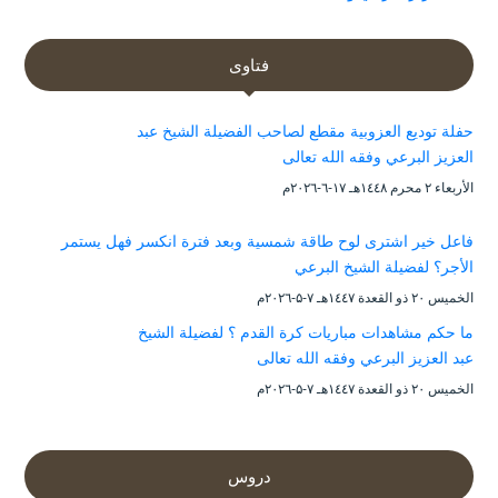
فتاوى
حفلة توديع العزوبية مقطع لصاحب الفضيلة الشيخ عبد
العزيز البرعي وفقه الله تعالى
الأربعاء ۲ محرم ۱٤٤۸هـ ۱۷-٦-۲۰۲٦م
فاعل خير اشترى لوح طاقة شمسية وبعد فترة انكسر فهل يستمر
الأجر؟ لفضيلة الشيخ البرعي
الخميس ۲۰ ذو القعدة ۱٤٤۷هـ ۷-۵-۲۰۲٦م
ما حكم مشاهدات مباريات كرة القدم ؟ لفضيلة الشيخ
عبد العزيز البرعي وفقه الله تعالى
الخميس ۲۰ ذو القعدة ۱٤٤۷هـ ۷-۵-۲۰۲٦م
دروس