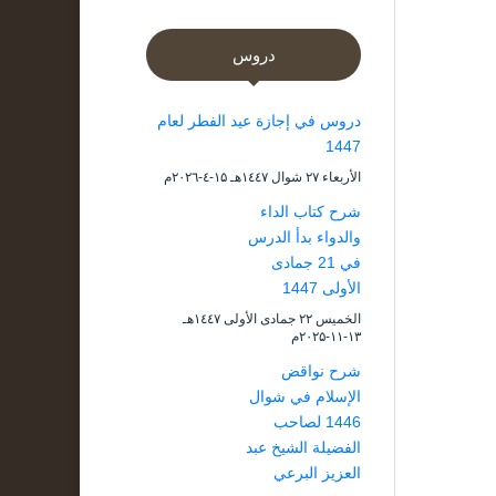
دروس
دروس في إجازة عيد الفطر لعام
1447
الأربعاء ۲۷ شوال ۱٤٤۷هـ ۱۵-٤-۲۰۲٦م
شرح كتاب الداء
والدواء بدأ الدرس
في 21 جمادى
الأولى 1447
الخميس ۲۲ جمادى الأولى ۱٤٤۷هـ
۱۳-۱۱-۲۰۲۵م
شرح نواقض
الإسلام في شوال
1446 لصاحب
الفضيلة الشيخ عبد
العزيز البرعي