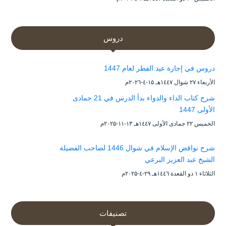
دروس
دروس في إجازة عيد الفطر لعام 1447
الأربعاء ۲۷ شوال ۱٤٤۷هـ ۱۵-٤-۲۰۲٦م
شرح كتاب الداء والدواء بدأ الدرس في 21 جمادى
الأولى 1447
الخميس ۲۲ جمادى الأولى ۱٤٤۷هـ ۱۳-۱۱-۲۰۲۵م
شرح نواقض الإسلام في شوال 1446 لصاحب الفضيلة
الشيخ عبد العزيز البرعي
الثلاثاء ۱ ذو القعدة ۱٤٤٦هـ ۲۹-٤-۲۰۲۵م
تصنيفات