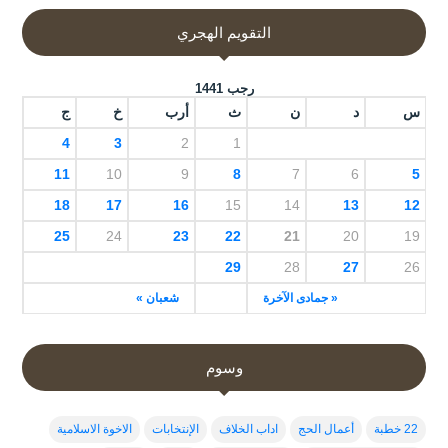
التقويم الهجري
رجب 1441
س
د
ن
ث
أرب
خ
ج
4
3
2
1
11
10
9
8
7
6
5
18
17
16
15
14
13
12
25
24
23
22
21
20
19
29
28
27
26
« جمادى الآخرة
شعبان »
وسوم
22 خطبة
أعمال الحج
اداب الخلاف
الإنتخابات
الاخوة الاسلامية