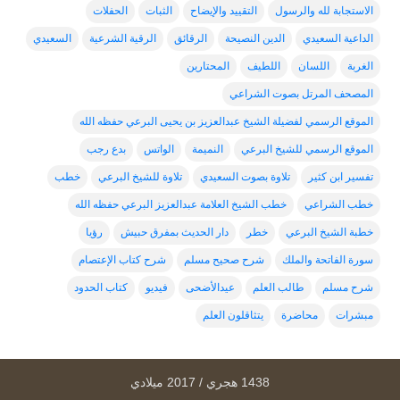
الاستجابة لله والرسول
التقييد والإيضاح
الثبات
الحفلات
الداعية السعيدي
الدين النصيحة
الرقائق
الرقية الشرعية
السعيدي
الغربة
اللسان
اللطيف
المحتارين
المصحف المرتل بصوت الشراعي
الموقع الرسمي لفضيلة الشيخ عبدالعزيز بن يحيى البرعي حفظه الله
الموقع الرسمي للشيخ البرعي
النميمة
الواتس
بدع رجب
تفسير ابن كثير
تلاوة بصوت السعيدي
تلاوة للشيخ البرعي
خطب
خطب الشراعي
خطب الشيخ العلامة عبدالعزيز البرعي حفظه الله
خطبة الشيخ البرعي
خطر
دار الحديث بمفرق حبيش
رؤيا
سورة الفاتحة والملك
شرح صحيح مسلم
شرح كتاب الإعتصام
شرح مسلم
طالب العلم
عيدالأضحى
فيديو
كتاب الحدود
مبشرات
محاضرة
يتثاقلون العلم
1438 هجري / 2017 ميلادي