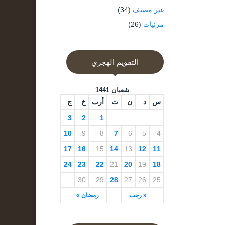
غير مصنف
(34)
مرئيات
(26)
التقويم الهجري
شعبان 1441
س
د
ن
ث
أرب
خ
ج
3
2
1
10
9
8
7
6
5
4
17
16
15
14
13
12
11
24
23
22
21
20
19
18
30
29
28
27
26
25
« رجب
رمضان »