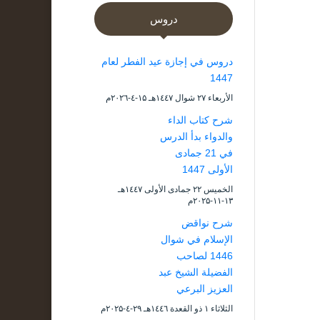
دروس
دروس في إجازة عيد الفطر لعام
1447
الأربعاء ۲۷ شوال ۱٤٤۷هـ ۱۵-٤-۲۰۲٦م
شرح كتاب الداء
والدواء بدأ الدرس
في 21 جمادى
الأولى 1447
الخميس ۲۲ جمادى الأولى ۱٤٤۷هـ
۱۳-۱۱-۲۰۲۵م
شرح نواقض
الإسلام في شوال
1446 لصاحب
الفضيلة الشيخ عبد
العزيز البرعي
الثلاثاء ۱ ذو القعدة ۱٤٤٦هـ ۲۹-٤-۲۰۲۵م