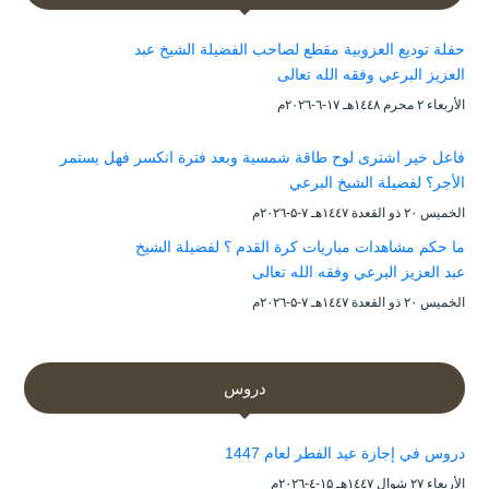
حفلة توديع العزوبية مقطع لصاحب الفضيلة الشيخ عبد
العزيز البرعي وفقه الله تعالى
الأربعاء ۲ محرم ۱٤٤۸هـ ۱۷-٦-۲۰۲٦م
فاعل خير اشترى لوح طاقة شمسية وبعد فترة انكسر فهل يستمر
الأجر؟ لفضيلة الشيخ البرعي
الخميس ۲۰ ذو القعدة ۱٤٤۷هـ ۷-۵-۲۰۲٦م
ما حكم مشاهدات مباريات كرة القدم ؟ لفضيلة الشيخ
عبد العزيز البرعي وفقه الله تعالى
الخميس ۲۰ ذو القعدة ۱٤٤۷هـ ۷-۵-۲۰۲٦م
دروس
دروس في إجازة عيد الفطر لعام 1447
الأربعاء ۲۷ شوال ۱٤٤۷هـ ۱۵-٤-۲۰۲٦م