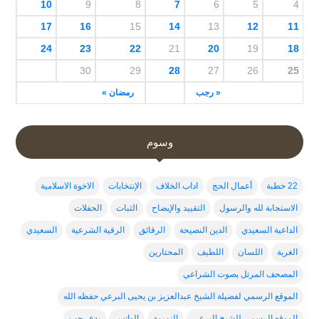
10
9
8
7
6
5
4
17
16
15
14
13
12
11
24
23
22
21
20
19
18
30
29
28
27
26
25
« رجب
رمضان »
وسوم
22 خطبة
أعمال الحج
اداب الخلاف
الإنتخابات
الاخوة الاسلامية
الاستجابة لله والرسول
التقييد والإيضاح
الثبات
الحفلات
الداعية السعيدي
الدين النصيحة
الرقائق
الرقية الشرعية
السعيدي
الغربة
اللسان
اللطيف
المحتارين
المصحف المرتل بصوت الشراعي
الموقع الرسمي لفضيلة الشيخ عبدالعزيز بن يحيى البرعي حفظه الله
الموقع الرسمي للشيخ البرعي
النميمة
الواتس
بدع رجب