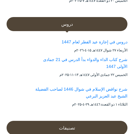
الخميس ۲۰ ذو القعدة ۱٤٤۷هـ ۷-۵-۲۰۲٦م
دروس
دروس في إجازة عيد الفطر لعام 1447
الأربعاء ۲۷ شوال ۱٤٤۷هـ ۱۵-٤-۲۰۲٦م
شرح كتاب الداء والدواء بدأ الدرس في 21 جمادى
الأولى 1447
الخميس ۲۲ جمادى الأولى ۱٤٤۷هـ ۱۳-۱۱-۲۰۲۵م
شرح نواقض الإسلام في شوال 1446 لصاحب الفضيلة
الشيخ عبد العزيز البرعي
الثلاثاء ۱ ذو القعدة ۱٤٤٦هـ ۲۹-٤-۲۰۲۵م
تصنيفات