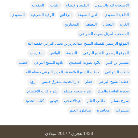
الاستجابة لله والرسول
التقييد والإيضاح
الثبات
الحفلات
الداعية السعيدي
الدين النصيحة
الرقائق
الرقية الشرعية
السعيدي
الغربة
اللسان
اللطيف
المحتارين
المصحف المرتل بصوت الشراعي
الموقع الرسمي لفضيلة الشيخ عبدالعزيز بن يحيى البرعي حفظه الله
الموقع الرسمي للشيخ البرعي
النميمة
الواتس
بدع رجب
تفسير ابن كثير
تلاوة بصوت السعيدي
تلاوة للشيخ البرعي
خطب
خطب الشراعي
خطب الشيخ العلامة عبدالعزيز البرعي حفظه الله
خطبة الشيخ البرعي
خطر
دار الحديث بمفرق حبيش
رؤيا
سورة الفاتحة والملك
شرح صحيح مسلم
شرح كتاب الإعتصام
شرح مسلم
طالب العلم
عيدالأضحى
فيديو
كتاب الحدود
مبشرات
محاضرة
يتثاقلون العلم
1438 هجري / 2017 ميلادي