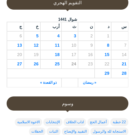
التقويم الهجري
شوال 1441
س
د
ن
ث
أرب
خ
ج
6
5
4
3
2
1
13
12
11
10
9
8
7
20
19
18
17
16
15
14
27
26
25
24
23
22
21
29
28
« رمضان
ذو القعدة »
وسوم
22 خطبة
أعمال الحج
اداب الخلاف
الإنتخابات
الاخوة الاسلامية
الاستجابة لله والرسول
التقييد والإيضاح
الثبات
الحفلات