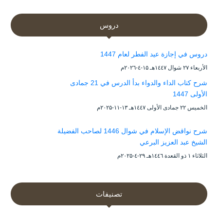
دروس
دروس في إجازة عيد الفطر لعام 1447
الأربعاء ۲۷ شوال ۱٤٤۷هـ ۱۵-٤-۲۰۲٦م
شرح كتاب الداء والدواء بدأ الدرس في 21 جمادى
الأولى 1447
الخميس ۲۲ جمادى الأولى ۱٤٤۷هـ ۱۳-۱۱-۲۰۲۵م
شرح نواقض الإسلام في شوال 1446 لصاحب الفضيلة
الشيخ عبد العزيز البرعي
الثلاثاء ۱ ذو القعدة ۱٤٤٦هـ ۲۹-٤-۲۰۲۵م
تصنيفات