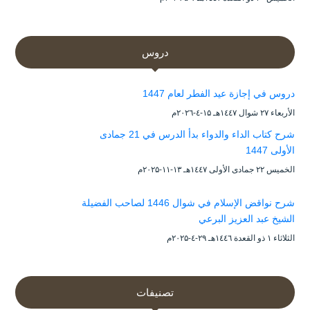
دروس
دروس في إجازة عيد الفطر لعام 1447
الأربعاء ۲۷ شوال ۱٤٤۷هـ ۱۵-٤-۲۰۲٦م
شرح كتاب الداء والدواء بدأ الدرس في 21 جمادى
الأولى 1447
الخميس ۲۲ جمادى الأولى ۱٤٤۷هـ ۱۳-۱۱-۲۰۲۵م
شرح نواقض الإسلام في شوال 1446 لصاحب الفضيلة
الشيخ عبد العزيز البرعي
الثلاثاء ۱ ذو القعدة ۱٤٤٦هـ ۲۹-٤-۲۰۲۵م
تصنيفات