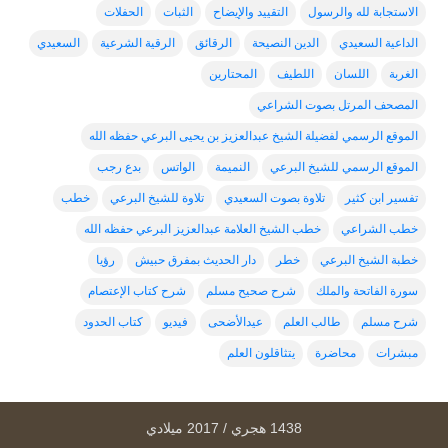
الاستجابة لله والرسول
التقييد والإيضاح
الثبات
الحفلات
الداعية السعيدي
الدين النصيحة
الرقائق
الرقية الشرعية
السعيدي
الغربة
اللسان
اللطيف
المحتارين
المصحف المرتل بصوت الشراعي
الموقع الرسمي لفضيلة الشيخ عبدالعزيز بن يحيى البرعي حفظه الله
الموقع الرسمي للشيخ البرعي
النميمة
الواتس
بدع رجب
تفسير ابن كثير
تلاوة بصوت السعيدي
تلاوة للشيخ البرعي
خطب
خطب الشراعي
خطب الشيخ العلامة عبدالعزيز البرعي حفظه الله
خطبة الشيخ البرعي
خطر
دار الحديث بمفرق حبيش
رؤيا
سورة الفاتحة والملك
شرح صحيح مسلم
شرح كتاب الإعتصام
شرح مسلم
طالب العلم
عيدالأضحى
فيديو
كتاب الحدود
مبشرات
محاضرة
يتثاقلون العلم
1438 هجري / 2017 ميلادي