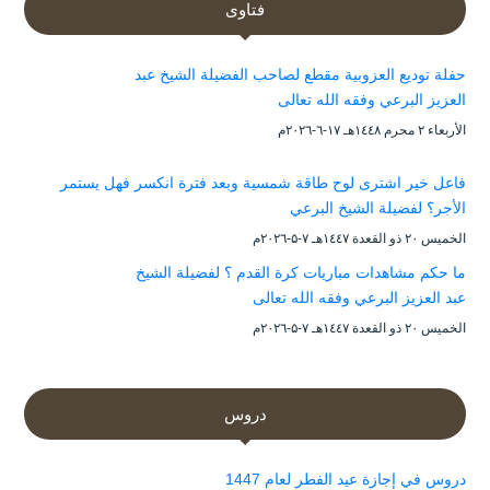
فتاوى
حفلة توديع العزوبية مقطع لصاحب الفضيلة الشيخ عبد
العزيز البرعي وفقه الله تعالى
الأربعاء ۲ محرم ۱٤٤۸هـ ۱۷-٦-۲۰۲٦م
فاعل خير اشترى لوح طاقة شمسية وبعد فترة انكسر فهل يستمر
الأجر؟ لفضيلة الشيخ البرعي
الخميس ۲۰ ذو القعدة ۱٤٤۷هـ ۷-۵-۲۰۲٦م
ما حكم مشاهدات مباريات كرة القدم ؟ لفضيلة الشيخ
عبد العزيز البرعي وفقه الله تعالى
الخميس ۲۰ ذو القعدة ۱٤٤۷هـ ۷-۵-۲۰۲٦م
دروس
دروس في إجازة عيد الفطر لعام 1447