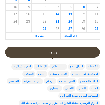
10
9
8
7
6
5
4
17
16
15
14
13
12
11
24
23
22
21
20
19
18
29
28
27
26
25
« ذو القعدة
محرم »
وسوم
22 خطبة
أعمال الحج
اداب الخلاف
الإنتخابات
الاخوة الاسلامية
الاستجابة لله والرسول
التقييد والإيضاح
الثبات
الحفلات
الداعية السعيدي
الدين النصيحة
الرقائق
الرقية الشرعية
السعيدي
الغربة
اللسان
اللطيف
المحتارين
المصحف المرتل بصوت الشراعي
الموقع الرسمي لفضيلة الشيخ عبدالعزيز بن يحيى البرعي حفظه الله