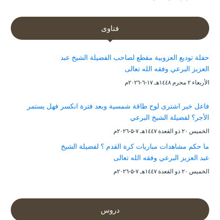
فتاوى
حفلة توديع العزوبية مقطع لصاحب الفضيلة الشيخ عبد
العزيز البرعي وفقه الله تعالى
الأربعاء ۲ محرم ۱٤٤۸هـ ۱۷-٦-۲۰۲٦م
فاعل خير اشترى لوح طاقة شمسية وبعد فترة انكسر فهل يستمر
الأجر؟ لفضيلة الشيخ البرعي
الخميس ۲۰ ذو القعدة ۱٤٤۷هـ ۷-۵-۲۰۲٦م
ما حكم مشاهدات مباريات كرة القدم ؟ لفضيلة الشيخ
عبد العزيز البرعي وفقه الله تعالى
الخميس ۲۰ ذو القعدة ۱٤٤۷هـ ۷-۵-۲۰۲٦م
دروس