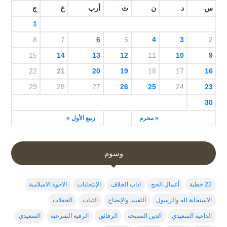
س
د
ن
ث
أرب
خ
ج
1
8
7
6
5
4
3
2
15
14
13
12
11
10
9
22
21
20
19
18
17
16
29
28
27
26
25
24
23
30
« محرم
ربيع الأول »
وسوم
22 خطبة
أعمال الحج
اداب الخلاف
الإنتخابات
الاخوة الاسلامية
الاستجابة لله والرسول
التقييد والإيضاح
الثبات
الحفلات
الداعية السعيدي
الدين النصيحة
الرقائق
الرقية الشرعية
السعيدي