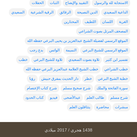
الاستجابة لله والرسول
التقييد والإيضاح
الثبات
الحفلات
الداعية السعيدي
الدين النصيحة
الرقائق
الرقية الشرعية
السعيدي
الغربة
اللسان
اللطيف
المحتارين
المصحف المرتل بصوت الشراعي
الموقع الرسمي لفضيلة الشيخ عبدالعزيز بن يحيى البرعي حفظه الله
الموقع الرسمي للشيخ البرعي
النميمة
الواتس
بدع رجب
تفسير ابن كثير
تلاوة بصوت السعيدي
تلاوة للشيخ البرعي
خطب
خطب الشراعي
خطب الشيخ العلامة عبدالعزيز البرعي حفظه الله
خطبة الشيخ البرعي
خطر
دار الحديث بمفرق حبيش
رؤيا
سورة الفاتحة والملك
شرح صحيح مسلم
شرح كتاب الإعتصام
شرح مسلم
طالب العلم
عيدالأضحى
فيديو
كتاب الحدود
مبشرات
محاضرة
يتثاقلون العلم
1438 هجري / 2017 ميلادي