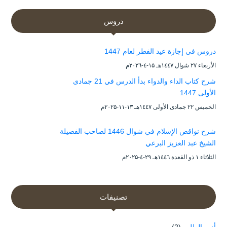
دروس
دروس في إجازة عيد الفطر لعام 1447
الأربعاء ۲۷ شوال ۱٤٤۷هـ ۱۵-٤-۲۰۲٦م
شرح كتاب الداء والدواء بدأ الدرس في 21 جمادى
الأولى 1447
الخميس ۲۲ جمادى الأولى ۱٤٤۷هـ ۱۳-۱۱-۲۰۲۵م
شرح نواقض الإسلام في شوال 1446 لصاحب الفضيلة
الشيخ عبد العزيز البرعي
الثلاثاء ۱ ذو القعدة ۱٤٤٦هـ ۲۹-٤-۲۰۲۵م
تصنيفات