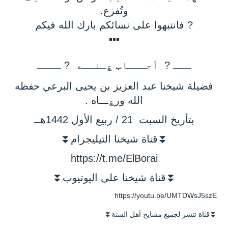
وتُفزع.
? فانتبهوا على نسائكم بارك الله فيكم
▪▪▪
ـــ ? أجـــاب ؏ـنــه ? ــــ
فضيلة شيخنا عبد العزيز بن يحيى البرعي حفظه
الله ور؏ـــاه .
بتأريخ السبت 21 / ربيع الأول 1442هــ
⏬قناة شيخنا التيليجرام⏬
https://t.me/ElBorai
⏬قناة شيخنا على اليوتيوب⏬
https://youtu.be/UMTDWsJ5szE
⏬قناة تنشر لجميع مشايخ أهل السنة⏬