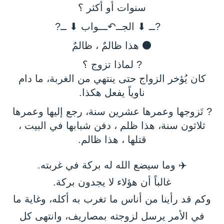
سنوات أو أكثر ؟
?ــ ⬇ الجــ↶ـــواب ⬇ ــ?
⚫ هذا ظالمٌ ، ظالمٌ
? لماذا تزوج ؟
كان يُؤخر الزواج حتى ينتهي من الغربة، ما دام
ناوياً يفعل هكذا.
? تَزوجها وعمرها عشرين سنة، رجع إليها وعمرها
ثلاثون سنة، هذا ظلم ، دفن شبابها في البيت ،
قتلها ، هذا ظالم.
✈️ وما سيضع الله له بركة في غربته.
غالباً أن هؤلاء لا يجدون بركة.
وكم قد رأينا من أناس ما تغرب به أكله، وغاية ما
في الأمر يرسل لزوجته بمصاريف، وانتهى كل