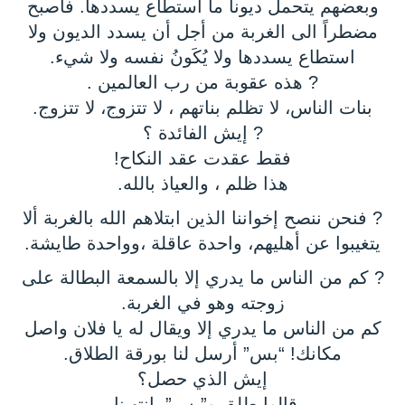
وبعضهم يتحمل ديوناً ما استطاع يسددها. فأصبح
مضطراً الى الغربة من أجل أن يسدد الديون ولا
استطاع يسددها ولا يُكَونُ نفسه ولا شيء.
? هذه عقوبة من رب العالمين .
بنات الناس، لا تظلم بناتهم ، لا تتزوج، لا تتزوج.
? إيش الفائدة ؟
فقط عقدت عقد النكاح!
هذا ظلم ، والعياذ بالله.
?️ فنحن ننصح إخواننا الذين ابتلاهم الله بالغربة ألا
يتغيبوا عن أهليهم، واحدة عاقلة ،وواحدة طايشة.
? كم من الناس ما يدري إلا بالسمعة البطالة على
زوجته وهو في الغربة.
كم من الناس ما يدري إلا ويقال له يا فلان واصل
مكانك! “بس” أرسل لنا بورقة الطلاق.
إيش الذي حصل؟
قالوا طلق و”بس”. انتهينا.