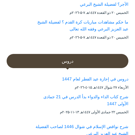
الأجر؟ لفضيلة الشيخ البرعي
الخميس ۲۰ ذو القعدة ۱٤٤۷هـ ۷-۵-۲۰۲٦م
ما حكم مشاهدات مباريات كرة القدم ؟ لفضيلة الشيخ
عبد العزيز البرعي وفقه الله تعالى
الخميس ۲۰ ذو القعدة ۱٤٤۷هـ ۷-۵-۲۰۲٦م
دروس
دروس في إجازة عيد الفطر لعام 1447
الأربعاء ۲۷ شوال ۱٤٤۷هـ ۱۵-٤-۲۰۲٦م
شرح كتاب الداء والدواء بدأ الدرس في 21 جمادى
الأولى 1447
الخميس ۲۲ جمادى الأولى ۱٤٤۷هـ ۱۳-۱۱-۲۰۲۵م
شرح نواقض الإسلام في شوال 1446 لصاحب الفضيلة
الشيخ عبد العزيز البرعي