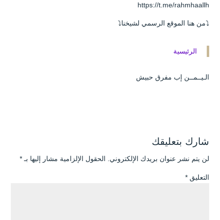
https://t.me/rahmhaallh
⤵️من هنا الموقع الرسمي لشيخنا⤵️
الرئيسية
الـيــمــن إب مفرق حبيش
شارك بتعليقك
لن يتم نشر عنوان بريدك الإلكتروني.
الحقول الإلزامية مشار إليها بـ
*
التعليق
*