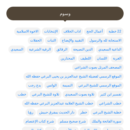
وسوم
22 خطبة
أعمال الحج
اداب الخلاف
الإنتخابات
الاخوة الاسلامية
الاستجابة لله والرسول
التقييد والإيضاح
الثبات
الحفلات
الداعية السعيدي
الدين النصيحة
الرقائق
الرقية الشرعية
السعيدي
الغربة
اللسان
اللطيف
المحتارين
المصحف المرتل بصوت الشراعي
الموقع الرسمي لفضيلة الشيخ عبدالعزيز بن يحيى البرعي حفظه الله
الموقع الرسمي للشيخ البرعي
النميمة
الواتس
بدع رجب
تفسير ابن كثير
تلاوة بصوت السعيدي
تلاوة للشيخ البرعي
خطب
خطب الشراعي
خطب الشيخ العلامة عبدالعزيز البرعي حفظه الله
خطبة الشيخ البرعي
خطر
دار الحديث بمفرق حبيش
رؤيا
سورة الفاتحة والملك
شرح صحيح مسلم
شرح كتاب الإعتصام