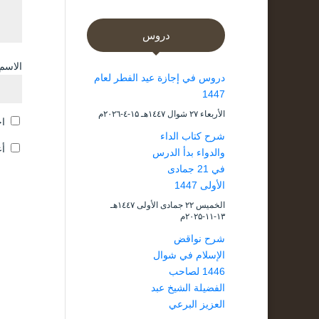
دروس
الاسم
دروس في إجازة عيد الفطر لعام
1447
الأربعاء ۲۷ شوال ۱٤٤۷هـ ۱۵-٤-۲۰۲٦م
اح
شرح كتاب الداء
أع
والدواء بدأ الدرس
في 21 جمادى
الأولى 1447
الخميس ۲۲ جمادى الأولى ۱٤٤۷هـ
۱۳-۱۱-۲۰۲۵م
شرح نواقض
الإسلام في شوال
1446 لصاحب
الفضيلة الشيخ عبد
العزيز البرعي