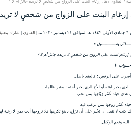
ية
/
الفتاوى
/
هل إرغام البنت على الزواج من شخصٍ لا تريده جائزٌ أم لا ؟
إرغام البنت على الزواج من شخصٍ لا تريده ج
ر ۲۰۲۰ مـ |
الفتاوى
|
شارك بتعلي
ـــائل يقــــــــــــول
▪️
إرغام البنت على الزواج من شخصٍ لا تريده جائزٌ أم لا ؟
ـــواب
⬇
 أصرت على الرفض ؛ فالعقد باطل.
الذي يجبر ابنته أو الأخ الذي يجبر أخته : يعتبر ظالما،
 هذي حياة عُمْر زوِّجها بمن تحب.
ياة عُمْر زوجها بمن ترغب فيه
ك كنت لا تقبل أن تُجْبر على أن تَزَوَّج بابنةٍ تكرهها فلا تزوجها أنت بمن لا رغبة لها
الله ونعم الوكيل.