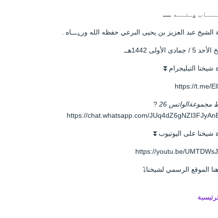
ـــاب ؏ـنــه
ــــ
الشيخ عبد العزيز بن يحيى البرعي حفظه الله ور؏ـــاه .
 / جمادى الأولى 1442هــ
 شيخنا التيليجرام⏬
https://t.me/E
 مجموعةالواتس 26
?
https://chat.whatsapp.com/JUq4dZ6gNZl3FJyAn
 شيخنا على اليوتيوب⏬
https://youtu.be/UMTDWs
نا الموقع الرسمي لشيخنا⤵️
لرئيسية