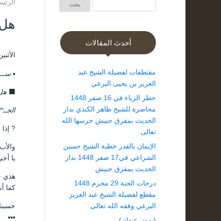
الرئيس
هل 
أحدث المقالات
الأثنين ٦ جمادى الأولى ۱٤٤۲ هـ الموافق ۲۱ ديسمب
مقتطفات لفضيلة الشيخ عبد
▪️
ســــ
العزيز بن يحيى البرعي
⬛
هل 
خطر الرياء في 16 صفر 1448
محاضرة للشيخ طاهر الكندي بدار
الجــ↶
الحديث بمفرق حبيش حرسها الله
? إذا
تعالى
الإيمان بالقدر خطبة الشيخ حسين
والأب 
الشراعي في17 صفر 1448 بدار
يا أخي
الحديث بمفرق حبيش
هذي ح
درجات الجنة 29 محرم 1448
كما أن
مقطع لفضيلة الشيخ عبد العزيز
البرعي وفقه الله تعالى
حسبنا 
▪▪▪
(بدون عنوان)