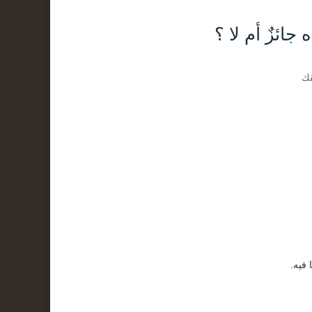
ائزٌ أم لا ؟
قك
 فيه.