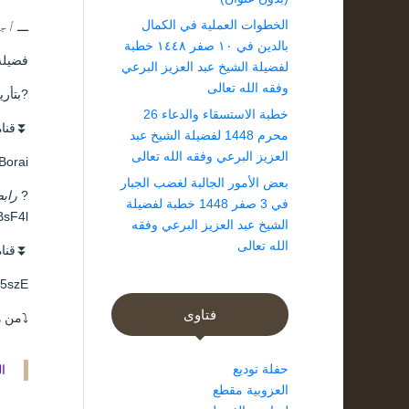
الخطوات العملية في الكمال
ـــ
أج
بالدين في ١٠ صفر ١٤٤٨ خطبة
فضيلة 
لفضيلة الشيخ عبد العزيز البرعي
وفقه الله تعالى
?️بتأريخ الأحد 5
خطبة الاستسقاء والدعاء 26
⏬قناة
محرم 1448 لفضيلة الشيخ عبد
العزيز البرعي وفقه الله تعالى
lBorai
بعض الأمور الجالبة لغضب الجبار
?
رابط
في 3 صفر 1448 خطبة لفضيلة
BsF4l
الشيخ عبد العزيز البرعي وفقه
الله تعالى
⏬قناة
J5szE
فتاوى
⤵️من ه
حفلة توديع
ا
العزوبية مقطع