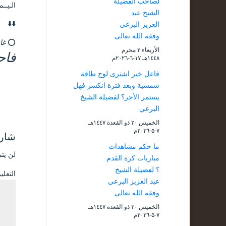
لصاحب الفضيلة
الـيـ
الشيخ عبد
⬇️⬇️
العزيز البرعي
وفقه الله تعالى
⭕
غاي
الأربعاء ۲ محرم
فاح
۱٤٤۸هـ ۱۷-٦-۲۰۲٦م
فاعل خير اشترى لوح طاقة
شمسية وبعد فترة انكسر فهل
يستمر الأجر؟ لفضيلة الشيخ
البرعي
الخميس ۲۰ ذو القعدة ۱٤٤۷هـ
۷-۵-۲۰۲٦م
شارك
ما حكم مشاهدات
لن يتم
مباريات كرة القدم
؟ لفضيلة الشيخ
التعل
عبد العزيز البرعي
وفقه الله تعالى
الخميس ۲۰ ذو القعدة ۱٤٤۷هـ
۷-۵-۲۰۲٦م