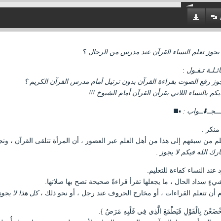
يجوز تعلم النساء القرآن عند مدرس من الرجال
؟
ئـلـة تـقـول
:
وز رفع الصوت بقراءة القرآن بدون ترتيل أمام مدرس القرآن الكريم ؟
يكم بالنساء اللاتي يقرأن القرآن أمام الشيوخ !!!
ـــجــ⬇️ــواب :
▪️◼️
منكر .
لم من سبقهم إلى هذا من أهل العلم عبر العصور ، أن المرأة تتلقى القرآن ، وت
ارك الله فيكم لا يجوز
.
عند النساء كفاءة للتعليم.
ءٍ سداد الحال ، ما يجعلها تقرأ قراءةً صحيحة تصح بها صلاتها.
م أن تتعلم القراءات ، أو مخارج الحروف عند رجل ، أو نحو ذلك ،
كل هذا لا يجوز
َخْضَعْنَ بِالْقَوْلِ فَيَطْمَعَ الَّذِي فِي قَلْبِهِ مَرَضٌ }.