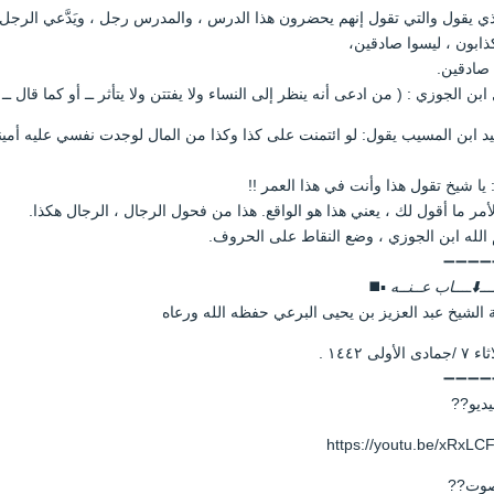
ي يقول والتي تقول إنهم يحضرون هذا الدرس ، والمدرس رجل ، ويَدَّعي الرجل أن
ذابون ، ليسوا صادقين،
 صادقين.
ابن الجوزي : ( من ادعى أنه ينظر إلى النساء ولا يفتتن ولا يتأثر ــ أو كما قال ــ
د ابن المسيب يقول: لو ائتمنت على كذا وكذا من المال لوجدت نفسي عليه أميناً
: يا شيخ تقول هذا وأنت في هذا العمر !!
أمر ما أقول لك ، يعني هذا هو الواقع. هذا من فحول الرجال ، الرجال هكذا.
الله ابن الجوزي ، وضع النقاط على الحروف.
➖➖➖➖
ــ⬇️ــــاب عــنــه
▪️◼️
 الشيخ عبد العزيز بن يحيى البرعي حفظه الله ورعاه
الأولى ١٤٤٢ .
➖➖➖➖
يديو??
https://youtu.be/xRxLCF
صوت??