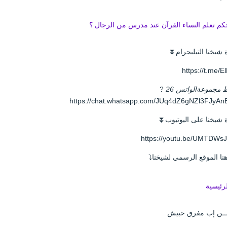
كم تعلم النساء القرآن عند مدرس من الرجال ؟
 شيخنا التيليجرام⏬
https://t.me/E
 مجموعةالواتس 26
?
https://chat.whatsapp.com/JUq4dZ6gNZl3FJyAn
 شيخنا على اليوتيوب⏬
https://youtu.be/UMTDWs
نا الموقع الرسمي لشيخنا⤵️
لرئيسية
ـمــن إب مفرق حبيش