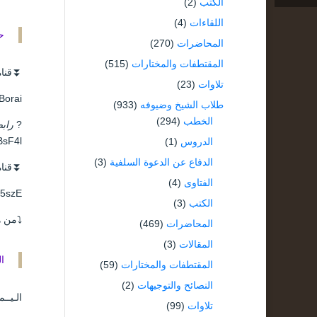
الكتب
(2)
اللقاءات
(4)
ح
المحاضرات
(270)
المقتطفات والمختارات
(515)
⏬قناة
تلاوات
(23)
lBorai
طلاب الشيخ وضيوفه
(933)
الخطب
(294)
?
رابط
BsF4l
الدروس
(1)
الدفاع عن الدعوة السلفية
(3)
⏬قناة
الفتاوى
(4)
J5szE
الكتب
(3)
⤵️من ه
المحاضرات
(469)
المقالات
(3)
ا
المقتطفات والمختارات
(59)
النصائح والتوجيهات
(2)
الـيـ
تلاوات
(99)