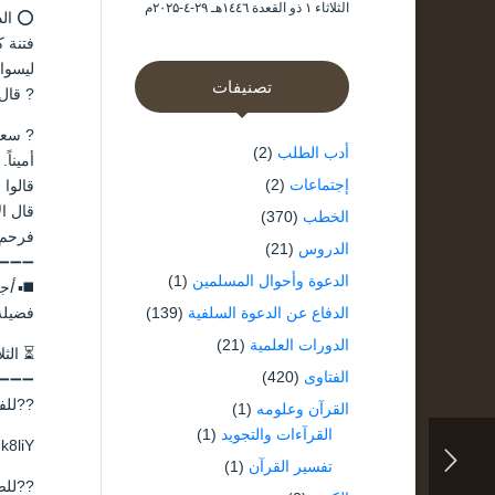
الثلاثاء ۱ ذو القعدة ۱٤٤٦هـ ۲۹-٤-۲۰۲۵م
⭕ الذ
فتنة ك
ليسوا
تصنيفات
? قال 
? سعي
أدب الطلب
(2)
أميناً.
إجتماعات
(2)
قالوا 
قال ال
الخطب
(370)
فرحم 
الدروس
(21)
➖➖➖
الدعوة وأحوال المسلمين
(1)
◼️▪️
أجـ
فضيلة
الدفاع عن الدعوة السلفية
(139)
الدورات العلمية
(21)
⏳ الثلاثاء ٧ /جمادى 
الفتاوى
(420)
➖➖➖
??للف
القرآن وعلومه
(1)
القرآءات والتجويد
(1)
k8liY
تفسير القرآن
(1)
??لل