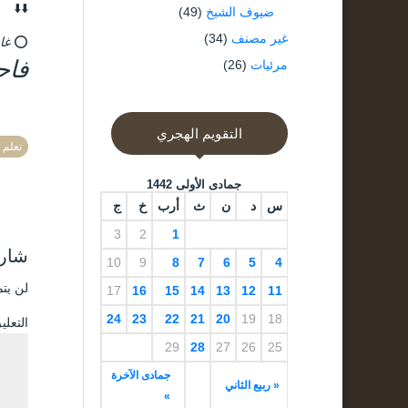
⬇️⬇️
ضيوف الشيخ
(49)
غير مصنف
(34)
⭕
غاي
فاح
مرئيات
(26)
التقويم الهجري
تعلم 
جمادى الأولى 1442
س
د
ن
ث
أرب
خ
ج
3
2
1
شارك
10
9
8
7
6
5
4
لن يتم
17
16
15
14
13
12
11
24
23
22
21
20
19
18
التعل
29
28
27
26
25
جمادى الآخرة
« ربيع الثاني
»