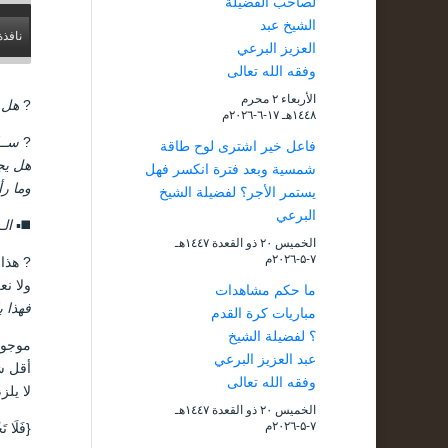
لصاحب الفضيلة
الشيخ عبد
نافذة
العزيز البرعي
وفقه الله تعالى
الأربعاء ۲ محرم
?
هل 
۱٤٤۸هـ ۱۷-٦-۲۰۲٦م
?
ســا
فاعل خير اشترى لوح طاقة
هل يج
شمسية وبعد فترة انكسر فهل
وما رأ
يستمر الأجر؟ لفضيلة الشيخ
البرعي
◼️▪️
الـ
الخميس ۲۰ ذو القعدة ۱٤٤۷هـ
۷-۵-۲۰۲٦م
? هذا 
ولا نع
ما حكم مشاهدات
فهذا ب
مباريات كرة القدم
؟ لفضيلة الشيخ
موجود 
عبد العزيز البرعي
أقل شي
وفقه الله تعالى
لا يلز
الخميس ۲۰ ذو القعدة ۱٤٤۷هـ
۷-۵-۲۰۲٦م
{فَلَا ت