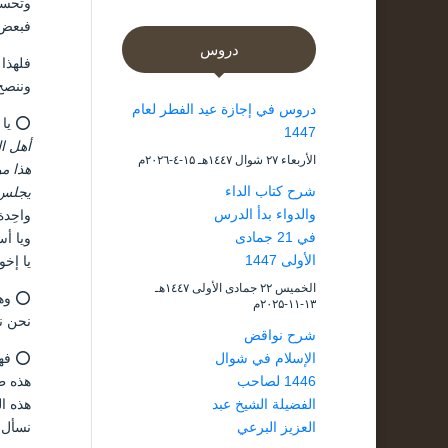
وتحسين
فبعض ا
دروس
فلهذا 
وننصح 
دروس في إجازة عيد الفطر لعام
⭕ يا 
1447
أهل ال
الأربعاء ۲۷ شوال ۱٤٤۷هـ ۱۵-٤-۲۰۲٦م
هذا مو
شرح كتاب الداء
يجلس 
والدواء بدأ الدرس
واحِدة
في 21 جمادى
ويا أ
الأولى 1447
يا إخو
الخميس ۲۲ جمادى الأولى ۱٤٤۷هـ
⭕ وهذ
۱۳-۱۱-۲۰۲۵م
نحن ن
شرح نواقض
⭕ فهذ
الإسلام في شوال
هذه ط
1446 لصاحب
هذه ال
الفضيلة الشيخ عبد
نسأل ا
العزيز البرعي