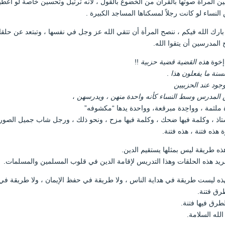
 المرأة صوتها بالقرآن من الخضوع بالقول ، لأنه ترتيل وتحسين خاصة لو أُعطي
لنساء لو كانت رجلاً لمسكناها المساجد الكبيرة .
بارك الله فيكم ، ننصح المرأة أن تتقي الله عز وجل في نفسها ، وتبتعد عن حل
المدرسين أن يتقوا الله.
إخوة
هذه القضية قضية حزبية
!!
سنة ما يفعلون هذا
.
جود عند الحزبيين
المدرس وسط النساء كأنه واحدة منهن ، ويدرسهن
،
 ملثمة ، وواحِدة مبرقعة، وواحدة يدها “مكشوفه”
ستاذ ، وكلمة فيها ضحك ، وكلمة فيها مزح ، ونحو ذلك ، ورجل شاب جميل الصورة
ة هذه فتنة ، هذه فتنة.
ه طريقة ليس بمثلها يستقيم الدين.
ريد هذه الحلقات وهذا التدريس لإقامة الدين في قلوب المسلمين والمسلمات.
ه ليست طريقة في هداية الناس ، ولا طريقة في حفظ الإيمان ، ولا طريقة في ت
رق فتنة.
طرق فيها فتنة.
لله السلامة.