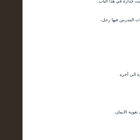
ت جَدارة في هذا الباب.
قات المدرس فيها رجل،
 الى آخره .
قوية الايمان.