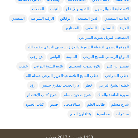
الاستجابة لله والرسول
التقييد والإيضاح
الثبات
الحفلات
الداعية السعيدي
الدين النصيحة
الرقائق
الرقية الشرعية
السعيدي
الغربة
اللسان
اللطيف
المحتارين
المصحف المرتل بصوت الشراعي
الموقع الرسمي لفضيلة الشيخ عبدالعزيز بن يحيى البرعي حفظه الله
الموقع الرسمي للشيخ البرعي
النميمة
الواتس
بدع رجب
تفسير ابن كثير
تلاوة بصوت السعيدي
تلاوة للشيخ البرعي
خطب
خطب الشراعي
خطب الشيخ العلامة عبدالعزيز البرعي حفظه الله
خطبة الشيخ البرعي
خطر
دار الحديث بمفرق حبيش
رؤيا
سورة الفاتحة والملك
شرح صحيح مسلم
شرح كتاب الإعتصام
شرح مسلم
طالب العلم
عيدالأضحى
فيديو
كتاب الحدود
مبشرات
محاضرة
يتثاقلون العلم
1438 هجري / 2017 ميلادي