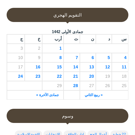
التقويم الهجري
جمادى الأولى 1442
س
د
ن
ث
أرب
خ
ج
3
2
1
10
9
8
7
6
5
4
17
16
15
14
13
12
11
24
23
22
21
20
19
18
29
28
27
26
25
« ربيع الثاني
جمادى الآخرة »
وسوم
22 خطبة
أعمال الحج
اداب الخلاف
الإنتخابات
الاخوة الاسلامية