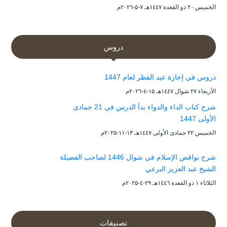
الخميس ۲۰ ذو القعدة ۱٤٤۷هـ ۷-۵-۲۰۲٦م
دروس
دروس في إجازة عيد الفطر لعام 1447
الأربعاء ۲۷ شوال ۱٤٤۷هـ ۱۵-٤-۲۰۲٦م
شرح كتاب الداء والدواء بدأ الدرس في 21 جمادى
الأولى 1447
الخميس ۲۲ جمادى الأولى ۱٤٤۷هـ ۱۳-۱۱-۲۰۲۵م
شرح نواقض الإسلام في شوال 1446 لصاحب الفضيلة
الشيخ عبد العزيز البرعي
الثلاثاء ۱ ذو القعدة ۱٤٤٦هـ ۲۹-٤-۲۰۲۵م
تصنيفات