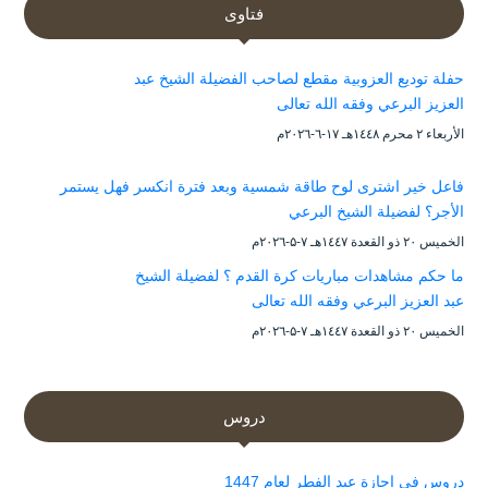
فتاوى
حفلة توديع العزوبية مقطع لصاحب الفضيلة الشيخ عبد
العزيز البرعي وفقه الله تعالى
الأربعاء ۲ محرم ۱٤٤۸هـ ۱۷-٦-۲۰۲٦م
فاعل خير اشترى لوح طاقة شمسية وبعد فترة انكسر فهل يستمر
الأجر؟ لفضيلة الشيخ البرعي
الخميس ۲۰ ذو القعدة ۱٤٤۷هـ ۷-۵-۲۰۲٦م
ما حكم مشاهدات مباريات كرة القدم ؟ لفضيلة الشيخ
عبد العزيز البرعي وفقه الله تعالى
الخميس ۲۰ ذو القعدة ۱٤٤۷هـ ۷-۵-۲۰۲٦م
دروس
دروس في إجازة عيد الفطر لعام 1447