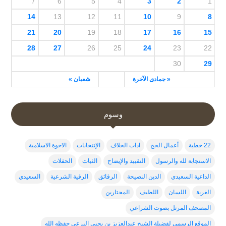
7
6
5
4
3
2
1
14
13
12
11
10
9
8
21
20
19
18
17
16
15
28
27
26
25
24
23
22
30
29
« جمادى الآخرة
شعبان »
وسوم
22 خطبة
أعمال الحج
اداب الخلاف
الإنتخابات
الاخوة الاسلامية
الاستجابة لله والرسول
التقييد والإيضاح
الثبات
الحفلات
الداعية السعيدي
الدين النصيحة
الرقائق
الرقية الشرعية
السعيدي
الغربة
اللسان
اللطيف
المحتارين
المصحف المرتل بصوت الشراعي
الموقع الرسمي لفضيلة الشيخ عبدالعزيز بن يحيى البرعي حفظه الله