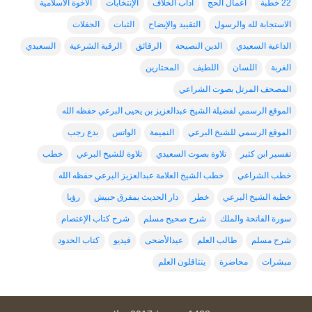
22 خطبة
أعمال الحج
اداب الخلاف
الإنتخابات
الاخوة الاسلامية
الاستجابة لله والرسول
التقييد والإيضاح
الثبات
الحفلات
الداعية السعيدي
الدين النصيحة
الرقائق
الرقية الشرعية
السعيدي
الغربة
اللسان
اللطيف
المحتارين
المصحف المرتل بصوت الشراعي
الموقع الرسمي لفضيلة الشيخ عبدالعزيز بن يحيى البرعي حفظه الله
الموقع الرسمي للشيخ البرعي
النميمة
الواتس
بدع رجب
تفسير ابن كثير
تلاوة بصوت السعيدي
تلاوة للشيخ البرعي
خطب
خطب الشراعي
خطب الشيخ العلامة عبدالعزيز البرعي حفظه الله
خطبة الشيخ البرعي
خطر
دار الحديث بمفرق حبيش
رؤيا
سورة الفاتحة والملك
شرح صحيح مسلم
شرح كتاب الإعتصام
شرح مسلم
طالب العلم
عيدالأضحى
فيديو
كتاب الحدود
مبشرات
محاضرة
يتثاقلون العلم