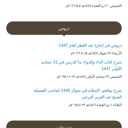
الخميس ۲۰ ذو القعدة ۱٤٤۷هـ ۷-۵-۲۰۲٦م
دروس
دروس في إجازة عيد الفطر لعام 1447
الأربعاء ۲۷ شوال ۱٤٤۷هـ ۱۵-٤-۲۰۲٦م
شرح كتاب الداء والدواء بدأ الدرس في 21 جمادى
الأولى 1447
الخميس ۲۲ جمادى الأولى ۱٤٤۷هـ ۱۳-۱۱-۲۰۲۵م
شرح نواقض الإسلام في شوال 1446 لصاحب الفضيلة
الشيخ عبد العزيز البرعي
الثلاثاء ۱ ذو القعدة ۱٤٤٦هـ ۲۹-٤-۲۰۲۵م
تصنيفات