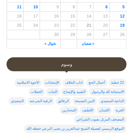
11
10
9
8
7
6
5
18
17
16
15
14
13
12
25
24
23
22
21
20
19
30
29
28
27
26
« شعبان
شوال »
وسوم
22 خطبة
أعمال الحج
اداب الخلاف
الإنتخابات
الاخوة الاسلامية
الاستجابة لله والرسول
التقييد والإيضاح
الثبات
الحفلات
الداعية السعيدي
الدين النصيحة
الرقائق
الرقية الشرعية
السعيدي
الغربة
اللسان
اللطيف
المحتارين
المصحف المرتل بصوت الشراعي
الموقع الرسمي لفضيلة الشيخ عبدالعزيز بن يحيى البرعي حفظه الله