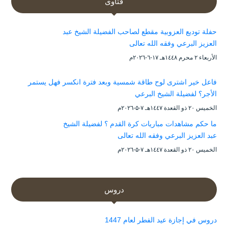
فتاوى
حفلة توديع العزوبية مقطع لصاحب الفضيلة الشيخ عبد
العزيز البرعي وفقه الله تعالى
الأربعاء ۲ محرم ۱٤٤۸هـ ۱۷-٦-۲۰۲٦م
فاعل خير اشترى لوح طاقة شمسية وبعد فترة انكسر فهل يستمر
الأجر؟ لفضيلة الشيخ البرعي
الخميس ۲۰ ذو القعدة ۱٤٤۷هـ ۷-۵-۲۰۲٦م
ما حكم مشاهدات مباريات كرة القدم ؟ لفضيلة الشيخ
عبد العزيز البرعي وفقه الله تعالى
الخميس ۲۰ ذو القعدة ۱٤٤۷هـ ۷-۵-۲۰۲٦م
دروس
دروس في إجازة عيد الفطر لعام 1447