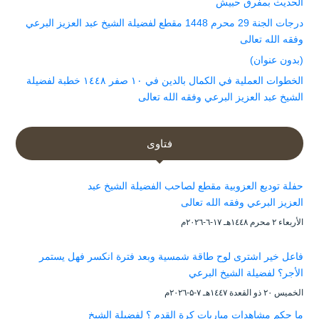
الحديث بمفرق حبيش
درجات الجنة 29 محرم 1448 مقطع لفضيلة الشيخ عبد العزيز البرعي
وفقه الله تعالى
(بدون عنوان)
الخطوات العملية في الكمال بالدين في ١٠ صفر ١٤٤٨ خطبة لفضيلة
الشيخ عبد العزيز البرعي وفقه الله تعالى
فتاوى
حفلة توديع العزوبية مقطع لصاحب الفضيلة الشيخ عبد
العزيز البرعي وفقه الله تعالى
الأربعاء ۲ محرم ۱٤٤۸هـ ۱۷-٦-۲۰۲٦م
فاعل خير اشترى لوح طاقة شمسية وبعد فترة انكسر فهل يستمر
الأجر؟ لفضيلة الشيخ البرعي
الخميس ۲۰ ذو القعدة ۱٤٤۷هـ ۷-۵-۲۰۲٦م
ما حكم مشاهدات مباريات كرة القدم ؟ لفضيلة الشيخ