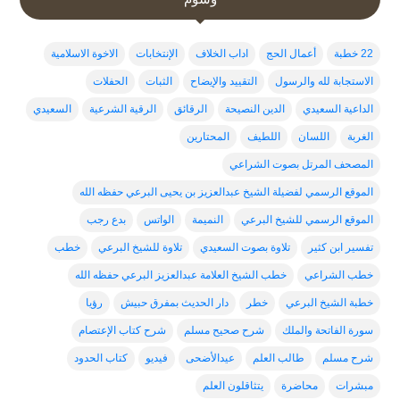
22 خطبة
أعمال الحج
اداب الخلاف
الإنتخابات
الاخوة الاسلامية
الاستجابة لله والرسول
التقييد والإيضاح
الثبات
الحفلات
الداعية السعيدي
الدين النصيحة
الرقائق
الرقية الشرعية
السعيدي
الغربة
اللسان
اللطيف
المحتارين
المصحف المرتل بصوت الشراعي
الموقع الرسمي لفضيلة الشيخ عبدالعزيز بن يحيى البرعي حفظه الله
الموقع الرسمي للشيخ البرعي
النميمة
الواتس
بدع رجب
تفسير ابن كثير
تلاوة بصوت السعيدي
تلاوة للشيخ البرعي
خطب
خطب الشراعي
خطب الشيخ العلامة عبدالعزيز البرعي حفظه الله
خطبة الشيخ البرعي
خطر
دار الحديث بمفرق حبيش
رؤيا
سورة الفاتحة والملك
شرح صحيح مسلم
شرح كتاب الإعتصام
شرح مسلم
طالب العلم
عيدالأضحى
فيديو
كتاب الحدود
مبشرات
محاضرة
يتثاقلون العلم