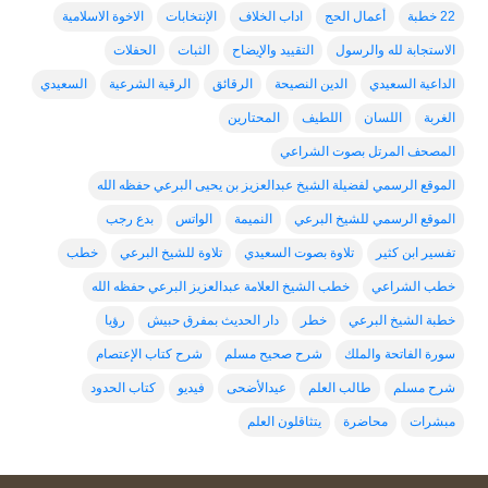
22 خطبة
أعمال الحج
اداب الخلاف
الإنتخابات
الاخوة الاسلامية
الاستجابة لله والرسول
التقييد والإيضاح
الثبات
الحفلات
الداعية السعيدي
الدين النصيحة
الرقائق
الرقية الشرعية
السعيدي
الغربة
اللسان
اللطيف
المحتارين
المصحف المرتل بصوت الشراعي
الموقع الرسمي لفضيلة الشيخ عبدالعزيز بن يحيى البرعي حفظه الله
الموقع الرسمي للشيخ البرعي
النميمة
الواتس
بدع رجب
تفسير ابن كثير
تلاوة بصوت السعيدي
تلاوة للشيخ البرعي
خطب
خطب الشراعي
خطب الشيخ العلامة عبدالعزيز البرعي حفظه الله
خطبة الشيخ البرعي
خطر
دار الحديث بمفرق حبيش
رؤيا
سورة الفاتحة والملك
شرح صحيح مسلم
شرح كتاب الإعتصام
شرح مسلم
طالب العلم
عيدالأضحى
فيديو
كتاب الحدود
مبشرات
محاضرة
يتثاقلون العلم