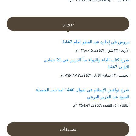
الخميس ۲۰ ذو القعدة ۱٤٤۷هـ ۷-۵-۲۰۲٦م
دروس
دروس في إجازة عيد الفطر لعام 1447
الأربعاء ۲۷ شوال ۱٤٤۷هـ ۱۵-٤-۲۰۲٦م
شرح كتاب الداء والدواء بدأ الدرس في 21 جمادى
الأولى 1447
الخميس ۲۲ جمادى الأولى ۱٤٤۷هـ ۱۳-۱۱-۲۰۲۵م
شرح نواقض الإسلام في شوال 1446 لصاحب الفضيلة
الشيخ عبد العزيز البرعي
الثلاثاء ۱ ذو القعدة ۱٤٤٦هـ ۲۹-٤-۲۰۲۵م
تصنيفات