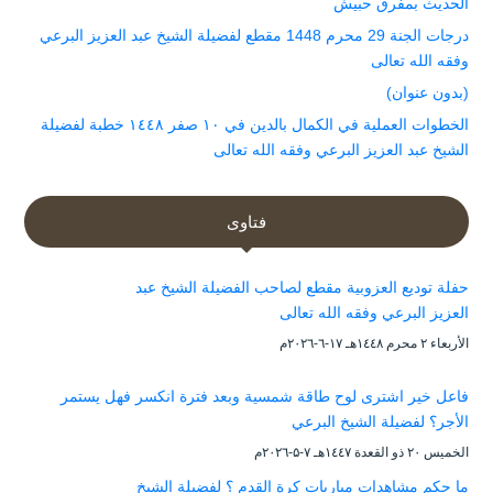
الحديث بمفرق حبيش
درجات الجنة 29 محرم 1448 مقطع لفضيلة الشيخ عبد العزيز البرعي
وفقه الله تعالى
(بدون عنوان)
الخطوات العملية في الكمال بالدين في ١٠ صفر ١٤٤٨ خطبة لفضيلة
الشيخ عبد العزيز البرعي وفقه الله تعالى
فتاوى
حفلة توديع العزوبية مقطع لصاحب الفضيلة الشيخ عبد
العزيز البرعي وفقه الله تعالى
الأربعاء ۲ محرم ۱٤٤۸هـ ۱۷-٦-۲۰۲٦م
فاعل خير اشترى لوح طاقة شمسية وبعد فترة انكسر فهل يستمر
الأجر؟ لفضيلة الشيخ البرعي
الخميس ۲۰ ذو القعدة ۱٤٤۷هـ ۷-۵-۲۰۲٦م
ما حكم مشاهدات مباريات كرة القدم ؟ لفضيلة الشيخ