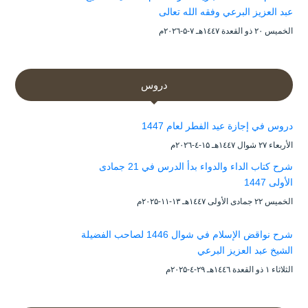
عبد العزيز البرعي وفقه الله تعالى
الخميس ۲۰ ذو القعدة ۱٤٤۷هـ ۷-۵-۲۰۲٦م
دروس
دروس في إجازة عيد الفطر لعام 1447
الأربعاء ۲۷ شوال ۱٤٤۷هـ ۱۵-٤-۲۰۲٦م
شرح كتاب الداء والدواء بدأ الدرس في 21 جمادى
الأولى 1447
الخميس ۲۲ جمادى الأولى ۱٤٤۷هـ ۱۳-۱۱-۲۰۲۵م
شرح نواقض الإسلام في شوال 1446 لصاحب الفضيلة
الشيخ عبد العزيز البرعي
الثلاثاء ۱ ذو القعدة ۱٤٤٦هـ ۲۹-٤-۲۰۲۵م