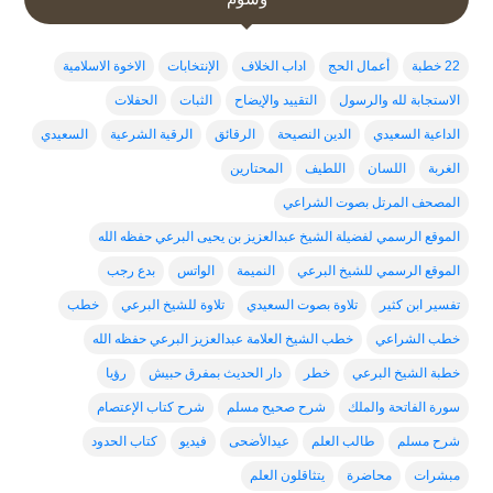
22 خطبة
أعمال الحج
اداب الخلاف
الإنتخابات
الاخوة الاسلامية
الاستجابة لله والرسول
التقييد والإيضاح
الثبات
الحفلات
الداعية السعيدي
الدين النصيحة
الرقائق
الرقية الشرعية
السعيدي
الغربة
اللسان
اللطيف
المحتارين
المصحف المرتل بصوت الشراعي
الموقع الرسمي لفضيلة الشيخ عبدالعزيز بن يحيى البرعي حفظه الله
الموقع الرسمي للشيخ البرعي
النميمة
الواتس
بدع رجب
تفسير ابن كثير
تلاوة بصوت السعيدي
تلاوة للشيخ البرعي
خطب
خطب الشراعي
خطب الشيخ العلامة عبدالعزيز البرعي حفظه الله
خطبة الشيخ البرعي
خطر
دار الحديث بمفرق حبيش
رؤيا
سورة الفاتحة والملك
شرح صحيح مسلم
شرح كتاب الإعتصام
شرح مسلم
طالب العلم
عيدالأضحى
فيديو
كتاب الحدود
مبشرات
محاضرة
يتثاقلون العلم