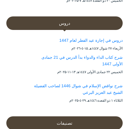
الخميس ۲۰ ذو القعدة ۱٤٤۷هـ ۷-۵-۲۰۲٦م
دروس
دروس في إجازة عيد الفطر لعام 1447
الأربعاء ۲۷ شوال ۱٤٤۷هـ ۱۵-٤-۲۰۲٦م
شرح كتاب الداء والدواء بدأ الدرس في 21 جمادى
الأولى 1447
الخميس ۲۲ جمادى الأولى ۱٤٤۷هـ ۱۳-۱۱-۲۰۲۵م
شرح نواقض الإسلام في شوال 1446 لصاحب الفضيلة
الشيخ عبد العزيز البرعي
الثلاثاء ۱ ذو القعدة ۱٤٤٦هـ ۲۹-٤-۲۰۲۵م
تصنيفات