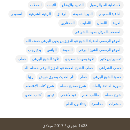
الاستجابة لله والرسول
التقييد والإيضاح
الثبات
الحفلات
الداعية السعيدي
الدين النصيحة
الرقائق
الرقية الشرعية
السعيدي
الغربة
اللسان
اللطيف
المحتارين
المصحف المرتل بصوت الشراعي
الموقع الرسمي لفضيلة الشيخ عبدالعزيز بن يحيى البرعي حفظه الله
الموقع الرسمي للشيخ البرعي
النميمة
الواتس
بدع رجب
تفسير ابن كثير
تلاوة بصوت السعيدي
تلاوة للشيخ البرعي
خطب
خطب الشراعي
خطب الشيخ العلامة عبدالعزيز البرعي حفظه الله
خطبة الشيخ البرعي
خطر
دار الحديث بمفرق حبيش
رؤيا
سورة الفاتحة والملك
شرح صحيح مسلم
شرح كتاب الإعتصام
شرح مسلم
طالب العلم
عيدالأضحى
فيديو
كتاب الحدود
مبشرات
محاضرة
يتثاقلون العلم
1438 هجري / 2017 ميلادي