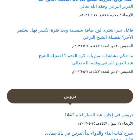
العزيز البرعي وفقه الله تعالى
الأربعاء ۲ محرم ۱٤٤۸هـ ۱۷-٦-۲۰۲٦م
فاعل خير اشترى لوح طاقة شمسية وبعد فترة انكسر فهل يستمر
الأجر؟ لفضيلة الشيخ البرعي
الخميس ۲۰ ذو القعدة ۱٤٤۷هـ ۷-۵-۲۰۲٦م
ما حكم مشاهدات مباريات كرة القدم ؟ لفضيلة الشيخ
عبد العزيز البرعي وفقه الله تعالى
الخميس ۲۰ ذو القعدة ۱٤٤۷هـ ۷-۵-۲۰۲٦م
دروس
دروس في إجازة عيد الفطر لعام 1447
الأربعاء ۲۷ شوال ۱٤٤۷هـ ۱۵-٤-۲۰۲٦م
شرح كتاب الداء والدواء بدأ الدرس في 21 جمادى