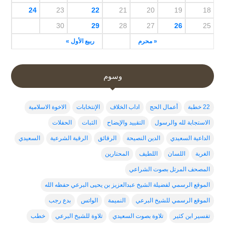
24
23
22
21
20
19
18
30
29
28
27
26
25
« محرم
ربيع الأول »
وسوم
22 خطبة
أعمال الحج
اداب الخلاف
الإنتخابات
الاخوة الاسلامية
الاستجابة لله والرسول
التقييد والإيضاح
الثبات
الحفلات
الداعية السعيدي
الدين النصيحة
الرقائق
الرقية الشرعية
السعيدي
الغربة
اللسان
اللطيف
المحتارين
المصحف المرتل بصوت الشراعي
الموقع الرسمي لفضيلة الشيخ عبدالعزيز بن يحيى البرعي حفظه الله
الموقع الرسمي للشيخ البرعي
النميمة
الواتس
بدع رجب
تفسير ابن كثير
تلاوة بصوت السعيدي
تلاوة للشيخ البرعي
خطب