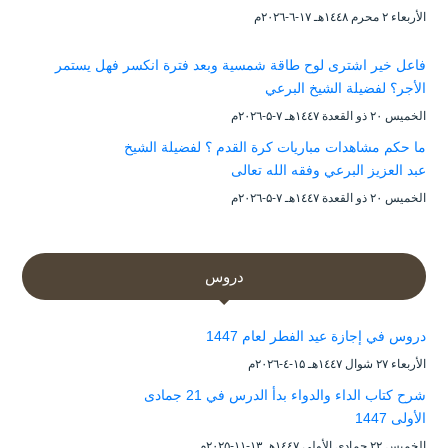
الأربعاء ۲ محرم ۱٤٤۸هـ ۱۷-٦-۲۰۲٦م
فاعل خير اشترى لوح طاقة شمسية وبعد فترة انكسر فهل يستمر
الأجر؟ لفضيلة الشيخ البرعي
الخميس ۲۰ ذو القعدة ۱٤٤۷هـ ۷-۵-۲۰۲٦م
ما حكم مشاهدات مباريات كرة القدم ؟ لفضيلة الشيخ
عبد العزيز البرعي وفقه الله تعالى
الخميس ۲۰ ذو القعدة ۱٤٤۷هـ ۷-۵-۲۰۲٦م
دروس
دروس في إجازة عيد الفطر لعام 1447
الأربعاء ۲۷ شوال ۱٤٤۷هـ ۱۵-٤-۲۰۲٦م
شرح كتاب الداء والدواء بدأ الدرس في 21 جمادى
الأولى 1447
الخميس ۲۲ جمادى الأولى ۱٤٤۷هـ ۱۳-۱۱-۲۰۲۵م