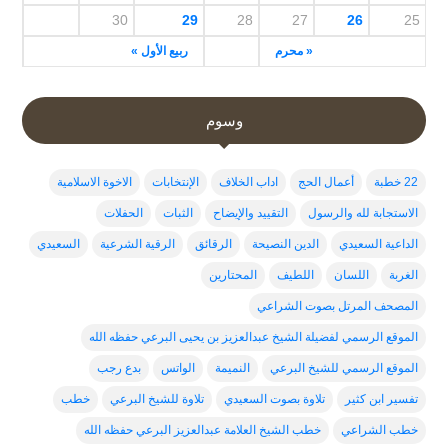
30
29
28
27
26
25
« محرم
ربيع الأول »
وسوم
22 خطبة
أعمال الحج
اداب الخلاف
الإنتخابات
الاخوة الاسلامية
الاستجابة لله والرسول
التقييد والإيضاح
الثبات
الحفلات
الداعية السعيدي
الدين النصيحة
الرقائق
الرقية الشرعية
السعيدي
الغربة
اللسان
اللطيف
المحتارين
المصحف المرتل بصوت الشراعي
الموقع الرسمي لفضيلة الشيخ عبدالعزيز بن يحيى البرعي حفظه الله
الموقع الرسمي للشيخ البرعي
النميمة
الواتس
بدع رجب
تفسير ابن كثير
تلاوة بصوت السعيدي
تلاوة للشيخ البرعي
خطب
خطب الشراعي
خطب الشيخ العلامة عبدالعزيز البرعي حفظه الله