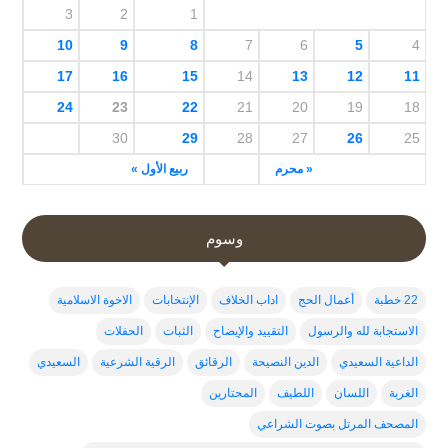
3
2
1
10
9
8
7
6
5
4
17
16
15
14
13
12
11
24
23
22
21
20
19
18
30
29
28
27
26
25
« محرم
ربيع الأول »
وسوم
22 خطبة
أعمال الحج
اداب الخلاف
الإنتخابات
الاخوة الاسلامية
الاستجابة لله والرسول
التقييد والإيضاح
الثبات
الحفلات
الداعية السعيدي
الدين النصيحة
الرقائق
الرقية الشرعية
السعيدي
الغربة
اللسان
اللطيف
المحتارين
المصحف المرتل بصوت الشراعي