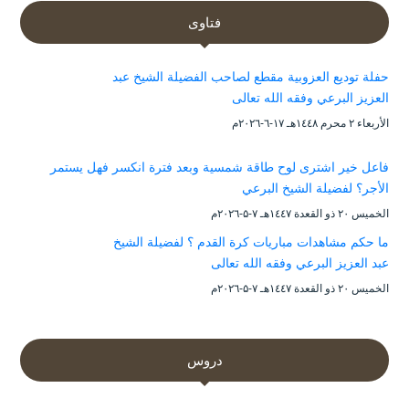
فتاوى
حفلة توديع العزوبية مقطع لصاحب الفضيلة الشيخ عبد
العزيز البرعي وفقه الله تعالى
الأربعاء ۲ محرم ۱٤٤۸هـ ۱۷-٦-۲۰۲٦م
فاعل خير اشترى لوح طاقة شمسية وبعد فترة انكسر فهل يستمر
الأجر؟ لفضيلة الشيخ البرعي
الخميس ۲۰ ذو القعدة ۱٤٤۷هـ ۷-۵-۲۰۲٦م
ما حكم مشاهدات مباريات كرة القدم ؟ لفضيلة الشيخ
عبد العزيز البرعي وفقه الله تعالى
الخميس ۲۰ ذو القعدة ۱٤٤۷هـ ۷-۵-۲۰۲٦م
دروس